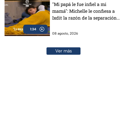
"Mi papá le fue infiel a mi
mamá": Michelle le confiesa a
Ixdit la razón de la separación
de sus padres en MasterChef
1:34
24/7 (VIDEO)
08 agosto, 2026
Ver más