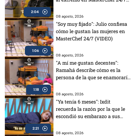
(VIDEO)
2:04
08 agosto, 2026
"Soy muy fijado": Julio confiesa
cómo le gustan las mujeres en
MasterChef 24/7 (VIDEO)
1:06
08 agosto, 2026
"A mí me gustan decentes":
Ramahá describe cómo es la
persona de la que se enamoraría
(VIDEO)
1:18
08 agosto, 2026
"Ya tenía 6 meses": Ixdit
recuerda la razón por la que le
escondió su embarazo a sus
padres en MasterChef 24/7
2:21
(VIDEO)
08 agosto, 2026