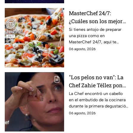
laborales
MasterChef 24/7:
¿Cuáles son los mejores
quesos para preparar
Si tienes antojo de preparar
una pizza como en
pizza en casa?
MasterChef 24/7, aquí te
contamos todo lo que debes
06 agosto, 2026
saber antes de poner manos
en la masa.
"Los pelos no van": La
Chef Zahie Téllez pone
en evidencia a Carmen
La Chef encontró un cabello
en el embutido de la cocinera
en la gala de mandiles
durante la primera degustación
negros de MasterChef
de la noche
06 agosto, 2026
24/7