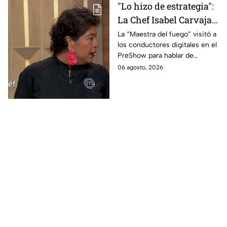
"Lo hizo de estrategia":
La Chef Isabel Carvajal
opina sobre la decisión
La “Maestra del fuego” visitó a
los conductores digitales en el
de Ramahá de subir a
PreShow para hablar de
Daniela al balcón de
algunos de los sucesos más
06 agosto, 2026
MasterChef 24/7
polémicos de la competencia