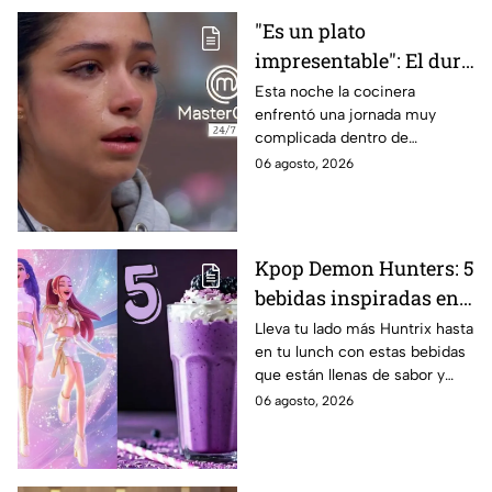
"Es un plato
impresentable": El duro
regaño que hizo llorar a
Esta noche la cocinera
enfrentó una jornada muy
Michelle dentro de
complicada dentro de
MasterChef 24/7
MasterChef 24/7.
06 agosto, 2026
Kpop Demon Hunters: 5
bebidas inspiradas en
las guerreras Huntrix
Lleva tu lado más Huntrix hasta
en tu lunch con estas bebidas
para llevar a la escuela
que están llenas de sabor y
este regreso a clases
frescura.
06 agosto, 2026
2026; son saludables y
deliciosas