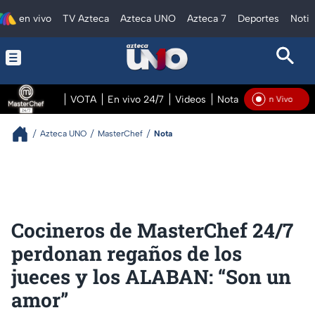
en vivo
TV Azteca
Azteca UNO
Azteca 7
Deportes
Notic
VOTA
En vivo 24/7
Videos
Notas
En vivo Pre
En Vivo
Azteca UNO
MasterChef
Nota
Cocineros de MasterChef 24/7
perdonan regaños de los
jueces y los ALABAN: “Son un
amor”