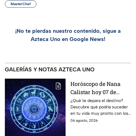
MasterChef
¡No te pierdas nuestro contenido, sigue a
Azteca Uno en Google News!
GALERÍAS Y NOTAS AZTECA UNO
Horóscopo de Nana
Calistar hoy 07 de
agosto; estos signos
¿Qué te depara el destino?
Descubre qué podría suceder
podrían dejar de estar
en tu vida muy pronto con los
solteros más pronto de
horóscopos de Nana Calistar;
06 agosto, 2026
lo que imaginan y
tendrás toda la información
recibir propuestas
para afrontar el futuro.