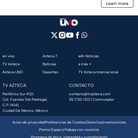
en vivo
Azteca 7
adn Noticias
TV Azteca
Noticias
a más +
Azteca UNO
Deportes
TV Azteca Internacional
TV AZTECA
CONTACTO
Periférico Sur 4121,
contacto@tvazteca.com
Col. Fuentes Del Pedregal,
55 1720 1313
| Conmutador
C.P. 14141,
Ciudad De México, México.
Aviso de privacidad
Preferencias de Cookies
Derechos
Inversionistas
Promo Espacio
Trabaja con nosotros
Programa de ética, integridad y cumplimiento