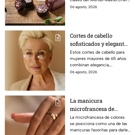
24/7.
06 agosto, 2026
Cortes de cabello
sofisticados y elegantes
para mujeres mayores
Estos cortes de cabello para
mujeres mayores de 65 años
de 65 años
combinan elegancia,
comodidad y estilo, con
06 agosto, 2026
opciones que favorecen las
facciones y nunca pasan de
moda.
La manicura
microfrancesa de
colores que es
La microfrancesa de colores
se posiciona como una de las
tendencia
manicuras favoritas para darle