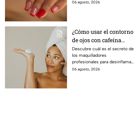
un toque divertido, delicado y
06 agosto, 2026
moderno a las uñas, sin perder
elegancia.
¿Cómo usar el contorno
de ojos con cafeína
para desinflamar
Descubre cuál es el secreto de
los maquilladores
párpados encapotados?
profesionales para desinflamar
los párpados encapotados con
06 agosto, 2026
una crema de contorno de
ojos con cafeína