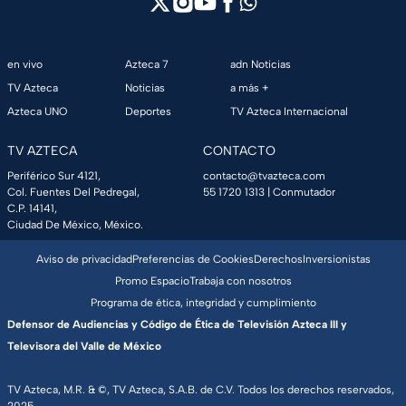
en vivo
Azteca 7
adn Noticias
TV Azteca
Noticias
a más +
Azteca UNO
Deportes
TV Azteca Internacional
TV AZTECA
CONTACTO
Periférico Sur 4121,
contacto@tvazteca.com
Col. Fuentes Del Pedregal,
55 1720 1313
| Conmutador
C.P. 14141,
Ciudad De México, México.
Aviso de privacidad
Preferencias de Cookies
Derechos
Inversionistas
Promo Espacio
Trabaja con nosotros
Programa de ética, integridad y cumplimiento
Defensor de Audiencias y Código de Ética de Televisión Azteca III y
Televisora del Valle de México
TV Azteca, M.R. & ©, TV Azteca, S.A.B. de C.V. Todos los derechos reservados,
2025.