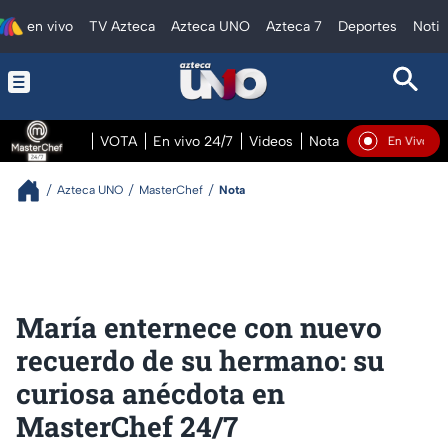
en vivo
TV Azteca
Azteca UNO
Azteca 7
Deportes
Notic
VOTA
En vivo 24/7
Videos
Notas
En vivo Pre
En Vivo
Azteca UNO
MasterChef
Nota
María enternece con nuevo
recuerdo de su hermano: su
curiosa anécdota en
MasterChef 24/7