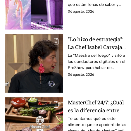
que están llenas de sabor y
este regreso a clases
frescura.
06 agosto, 2026
2026; son saludables y
deliciosas
"Lo hizo de estrategia":
La Chef Isabel Carvajal
opina sobre la decisión
La “Maestra del fuego” visitó a
los conductores digitales en el
de Ramahá de subir a
PreShow para hablar de
Daniela al balcón de
algunos de los sucesos más
06 agosto, 2026
MasterChef 24/7
polémicos de la competencia
MasterChef 24/7: ¿Cuál
es la diferencia entre
morcilla y moronga?
Te contamos qué es este
alimento que se apoderó de las
clases del Mundo MasterChef