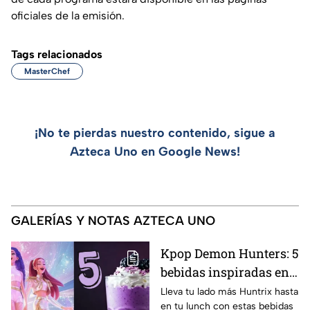
oficiales de la emisión.
Tags relacionados
MasterChef
¡No te pierdas nuestro contenido, sigue a
Azteca Uno en Google News!
GALERÍAS Y NOTAS AZTECA UNO
Kpop Demon Hunters: 5
bebidas inspiradas en
las guerreras Huntrix
Lleva tu lado más Huntrix hasta
en tu lunch con estas bebidas
para llevar a la escuela