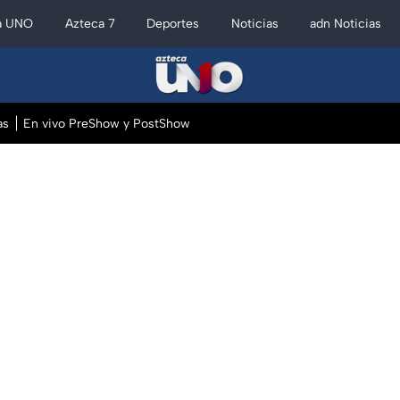
a UNO
Azteca 7
Deportes
Noticias
adn Noticias
as
En vivo PreShow y PostShow