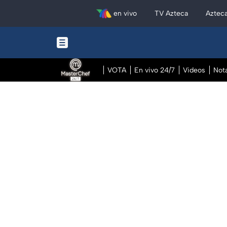
en vivo
TV Azteca
Aztec
VOTA
En vivo 24/7
Videos
Not