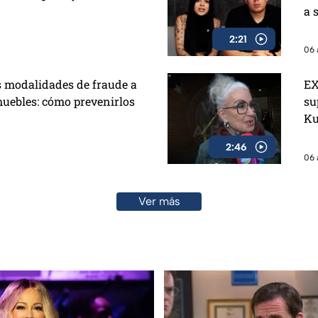
a 
2:21
06 
s modalidades de fraude a
EX
muebles: cómo prevenirlos
su
K
2:46
06 
Ver más