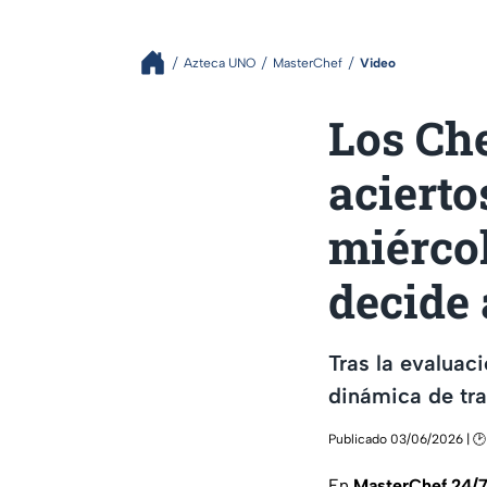
Azteca UNO
MasterChef
Video
Los Che
acierto
miércol
decide 
Tras la evaluaci
dinámica de trab
Publicado 03/06/2026 | 🕑
En
MasterChef 24/