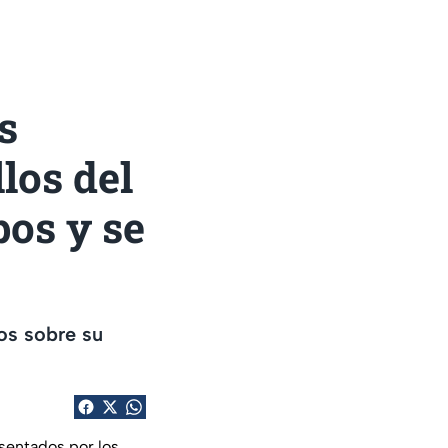
s
llos del
pos y se
ros sobre su
resentados por los