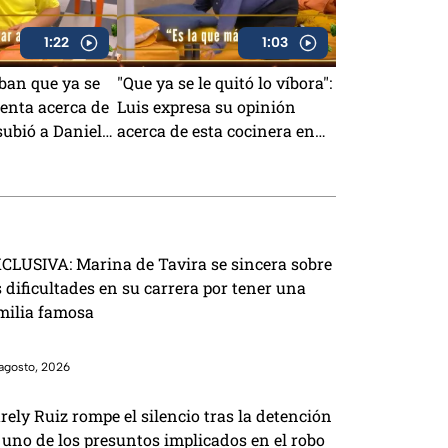
1:22
1:03
ban que ya se
"Que ya se le quitó lo víbora":
menta acerca de
Luis expresa su opinión
ubió a Daniela
acerca de esta cocinera en
 MasterChef
MasterChef 24/7 (VIDEO)
CLUSIVA: Marina de Tavira se sincera sobre
s dificultades en su carrera por tener una
milia famosa
agosto, 2026
rely Ruiz rompe el silencio tras la detención
 uno de los presuntos implicados en el robo