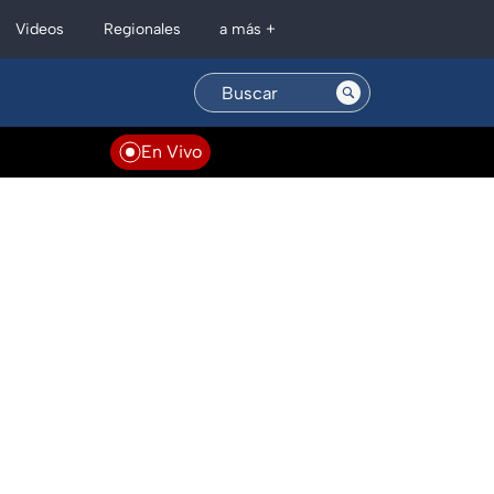
Regionales
Videos
a más +
En Vivo