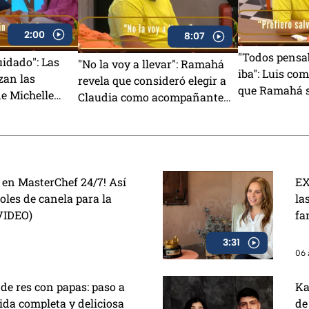
2:00
8:07
"Todos pensa
uidado": Las
"No la voy a llevar": Ramahá
iba": Luis co
zan las
revela que consideró elegir a
que Ramahá s
de Michelle
Claudia como acompañante
al balcón en
nciamiento en
para su salida del Mundo
24/7
7 (VIDEO)
MasterChef (VIDEO)
y en MasterChef 24/7! Así
EX
roles de canela para la
la
VIDEO)
fa
3:31
06 
de res con papas: paso a
Ka
da completa y deliciosa
de