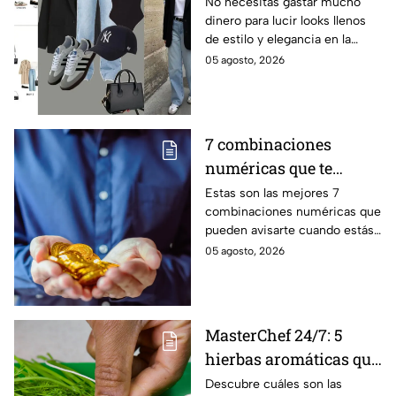
este regreso a clases
No necesitas gastar mucho
dinero para lucir looks llenos
2026? Lucirás
de estilo y elegancia en la
sofisticada y elegante
escuela, solo prendas básicas
05 agosto, 2026
con prendas básicas
que aquí te compartiremos.
sin gastar mucho
dinero
7 combinaciones
numéricas que te
avisan que un milagro
Estas son las mejores 7
combinaciones numéricas que
económico está en
pueden avisarte cuando estás
camino
a punto de vivir un milagro en
05 agosto, 2026
el aspecto financiero y recibir
riqueza
MasterChef 24/7: 5
hierbas aromáticas que
no pueden faltar en tu
Descubre cuáles son las