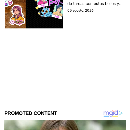
de tareas con estos bellos y
clases
divertidos stickers de los Saja
05 agosto, 2026
Boys. ¡Mira las plantillas!