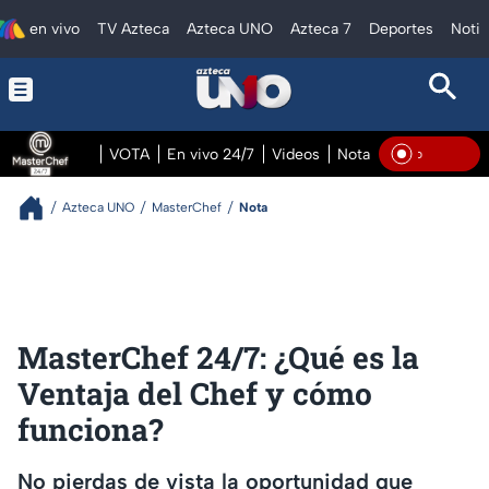
en vivo
TV Azteca
Azteca UNO
Azteca 7
Deportes
Notic
VOTA
En vivo 24/7
Videos
Notas
En vivo Pre
En Vi
Azteca UNO
MasterChef
Nota
MasterChef 24/7: ¿Qué es la
Ventaja del Chef y cómo
funciona?
No pierdas de vista la oportunidad que