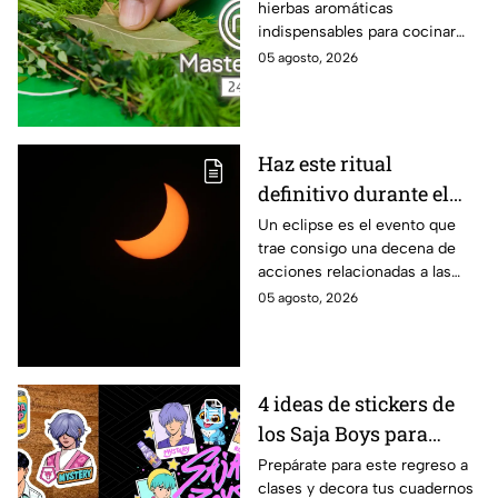
hierbas aromáticas
cocina para dar más
indispensables para cocinar
sabor a tus platillos
como en MasterChef 24/7.
05 agosto, 2026
Haz este ritual
definitivo durante el
eclipse de agosto para
Un eclipse es el evento que
trae consigo una decena de
encontrar el amor
acciones relacionadas a las
energías. Por eso se anima a
05 agosto, 2026
realizar este ritual para
encontrar el amor.
4 ideas de stickers de
los Saja Boys para
forrar libretas de tareas
Prepárate para este regreso a
clases y decora tus cuadernos
para este regreso a