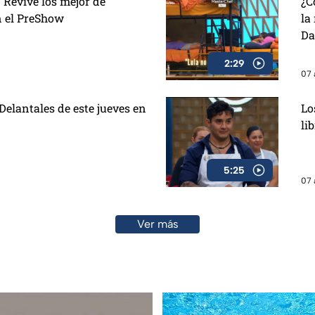
 Revive los mejor de
¿C
n el PreShow
la
Da
2:29
07 
elantales de este jueves en
Lo
li
5:25
07 
Ver más