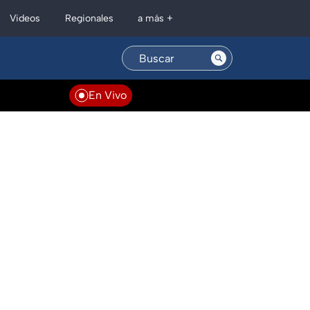
Regionales
Videos
a más +
En Vivo