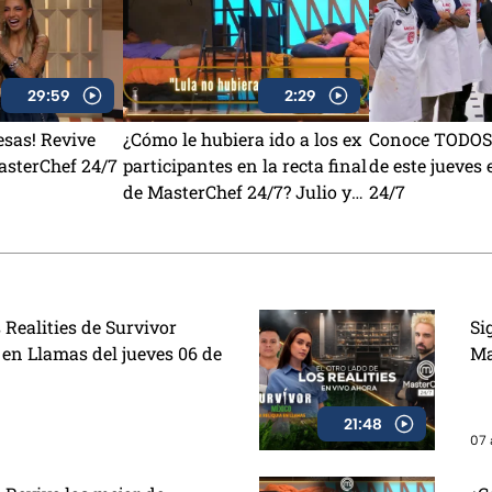
29:59
2:29
sas! Revive
¿Cómo le hubiera ido a los ex
Conoce TODOS 
asterChef 24/7
participantes en la recta final
de este jueves
de MasterChef 24/7? Julio y
24/7
Daniela opinan al respecto
(VIDEO)
 Realities de Survivor
Si
 en Llamas del jueves 06 de
Ma
21:48
07 