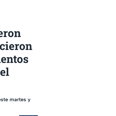
eron
cieron
mentos
el
ste martes y