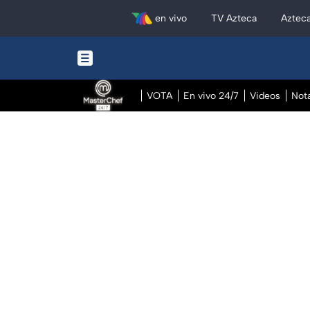
en vivo
TV Azteca
Aztec
VOTA
En vivo 24/7
Videos
Not