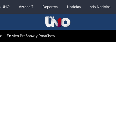
a UNO
Azteca 7
Deportes
Noticias
adn Noticias
as
En vivo PreShow y PostShow