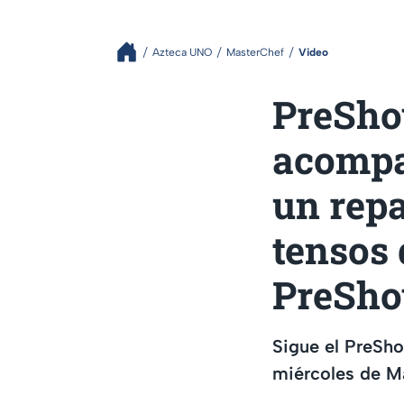
Azteca UNO
MasterChef
Video
PreShow
acompa
un rep
tensos 
PreSho
Sigue el PreSh
miércoles de M