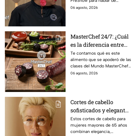
PreShow para hablar de
Daniela al balcón de
algunos de los sucesos más
06 agosto, 2026
MasterChef 24/7
polémicos de la competencia
MasterChef 24/7: ¿Cuál
es la diferencia entre
morcilla y moronga?
Te contamos qué es este
alimento que se apoderó de las
clases del Mundo MasterChef
24/7.
06 agosto, 2026
Cortes de cabello
sofisticados y elegantes
para mujeres mayores
Estos cortes de cabello para
mujeres mayores de 65 años
de 65 años
combinan elegancia,