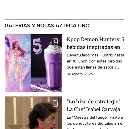
GALERÍAS Y NOTAS AZTECA UNO
Kpop Demon Hunters: 5
bebidas inspiradas en
las guerreras Huntrix
Lleva tu lado más Huntrix hasta
en tu lunch con estas bebidas
para llevar a la escuela
que están llenas de sabor y
este regreso a clases
frescura.
06 agosto, 2026
2026; son saludables y
deliciosas
"Lo hizo de estrategia":
La Chef Isabel Carvajal
opina sobre la decisión
La “Maestra del fuego” visitó a
los conductores digitales en el
de Ramahá de subir a