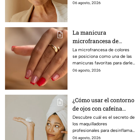
comodidad y estilo, con
06 agosto, 2026
opciones que favorecen las
facciones y nunca pasan de
moda.
La manicura
microfrancesa de
colores que es
La microfrancesa de colores
se posiciona como una de las
tendencia
manicuras favoritas para darle
un toque divertido, delicado y
06 agosto, 2026
moderno a las uñas, sin perder
elegancia.
¿Cómo usar el contorno
de ojos con cafeína
para desinflamar
Descubre cuál es el secreto de
los maquilladores
párpados encapotados?
profesionales para desinflamar
los párpados encapotados con
06 agosto, 2026