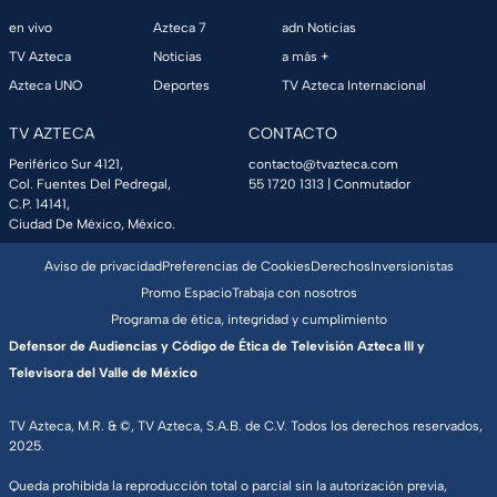
en vivo
Azteca 7
adn Noticias
TV Azteca
Noticias
a más +
Azteca UNO
Deportes
TV Azteca Internacional
TV AZTECA
CONTACTO
Periférico Sur 4121,
contacto@tvazteca.com
Col. Fuentes Del Pedregal,
55 1720 1313
| Conmutador
C.P. 14141,
Ciudad De México, México.
Aviso de privacidad
Preferencias de Cookies
Derechos
Inversionistas
Promo Espacio
Trabaja con nosotros
Programa de ética, integridad y cumplimiento
Defensor de Audiencias y Código de Ética de Televisión Azteca III y
Televisora del Valle de México
TV Azteca, M.R. & ©, TV Azteca, S.A.B. de C.V. Todos los derechos reservados,
2025.
Queda prohibida la reproducción total o parcial sin la autorización previa,