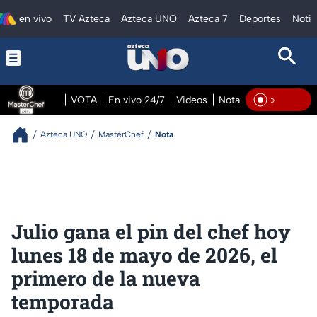
en vivo
TV Azteca
Azteca UNO
Azteca 7
Deportes
Notic
VOTA
En vivo 24/7
Videos
Notas
En vivo Pre
En Vi
Azteca UNO
MasterChef
Nota
Julio gana el pin del chef hoy
lunes 18 de mayo de 2026, el
primero de la nueva
temporada