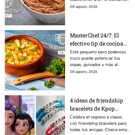
la receta.
08 agosto, 2026
MasterChef 24/7: El
efectivo tip de cocina
de las abuelas para
Este pequeño pero poderoso
truco puede potenciar tus
darle sabor extra al
sopas, guisados y más al
caldillo
máximo.
08 agosto, 2026
4 ideas de friendship
bracelets de Kpop
Demon Hunters para
Celebra el regreso a clases
con friendship bracelets para
intercambiar con tus
todas tus amigas. Checa estas
mejores amigas este