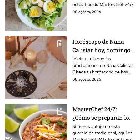
estos tips de MasterChef 24/7.
08 agosto, 2026
Horóscopo de Nana
Calistar hoy, domingo 9
de agosto: estos signos
Inicia tu día con las
predicciones de Nana Calistar.
tendrán ingresos extra
Checa tu horóscopo de hoy,
domingo 9 de agosto, y
08 agosto, 2026
conoce el mensaje de los
astros para los 12 signos.
MasterChef 24/7:
¿Cómo se preparan los
frijoles puercos estilo
Si tienes antojo de esta
guarnición tradicional, aquí en
Sonora?
MasterChef 24/7 te contamos