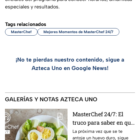
especiales y resultados.
Tags relacionados
MasterChef
Mejores Momentos de MasterChef 24/7
¡No te pierdas nuestro contenido, sigue a
Azteca Uno en Google News!
GALERÍAS Y NOTAS AZTECA UNO
MasterChef 24/7: El
truco para saber en qué
momento está listo un
La próxima vez que se te
antoje un huevo duro, sigue
huevo cocido