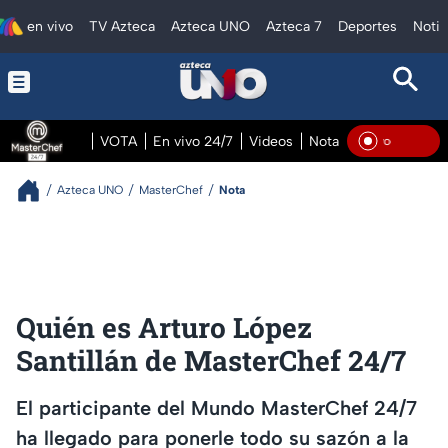
en vivo
TV Azteca
Azteca UNO
Azteca 7
Deportes
Notic
VOTA
En vivo 24/7
Videos
Notas
En vivo Pre
En Vi
Azteca UNO
MasterChef
Nota
Quién es Arturo López
Santillán de MasterChef 24/7
El participante del Mundo MasterChef 24/7
ha llegado para ponerle todo su sazón a la