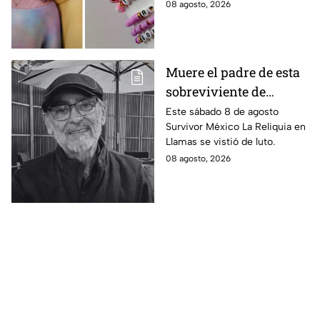
4 ideas inspiradas en Kpop
08 agosto, 2026
regreso a clases
Demon Hunters que seguro les
encantará.
Muere el padre de esta
sobreviviente de
Survivor México La
Este sábado 8 de agosto
Survivor México La Reliquia en
Reliquia en Llamas
Llamas se vistió de luto.
08 agosto, 2026