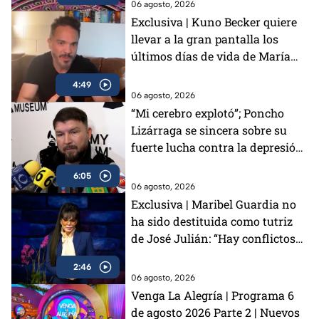
06 agosto, 2026
Exclusiva | Kuno Becker quiere
llevar a la gran pantalla los
últimos días de vida de María
Félix: “Si hubieras visto lo que yo
4:49
vi, también lo harías”
06 agosto, 2026
“Mi cerebro explotó”; Poncho
Lizárraga se sincera sobre su
fuerte lucha contra la depresión
y la ansiedad
6:05
06 agosto, 2026
Exclusiva | Maribel Guardia no
ha sido destituida como tutriz
de José Julián: “Hay conflictos
entre la persona y el niño”
2:46
06 agosto, 2026
Venga La Alegría | Programa 6
de agosto 2026 Parte 2 | Nuevos