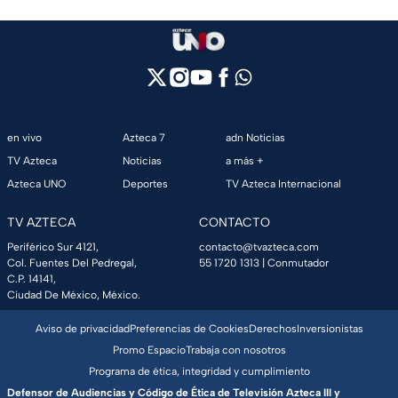
en vivo
Azteca 7
adn Noticias
TV Azteca
Noticias
a más +
Azteca UNO
Deportes
TV Azteca Internacional
TV AZTECA
CONTACTO
Periférico Sur 4121,
contacto@tvazteca.com
Col. Fuentes Del Pedregal,
55 1720 1313
| Conmutador
C.P. 14141,
Ciudad De México, México.
Aviso de privacidad
Preferencias de Cookies
Derechos
Inversionistas
Promo Espacio
Trabaja con nosotros
Programa de ética, integridad y cumplimiento
Defensor de Audiencias y Código de Ética de Televisión Azteca III y