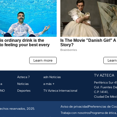
TV AZTECA
Azteca 7
adn Noticias
Periférico Sur 41
ca
Noticias
a más +
Col. Fuentes De
UNO
Deportes
TV Azteca Internacional
C.P. 14141,
Ciudad De Méxi
Aviso de privacidad
Preferencias de Co
erechos reservados, 2025.
Trabaja con nosotros
Programa de ética,