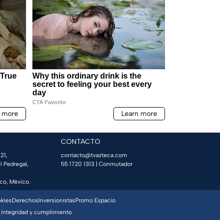
CONTACTO
21,
contacto@tvazteca.com
l Pedregal,
55 1720 1313
| Conmutador
co, México.
okies
Derechos
Inversionistas
Promo Espacio
 integridad y cumplimiento