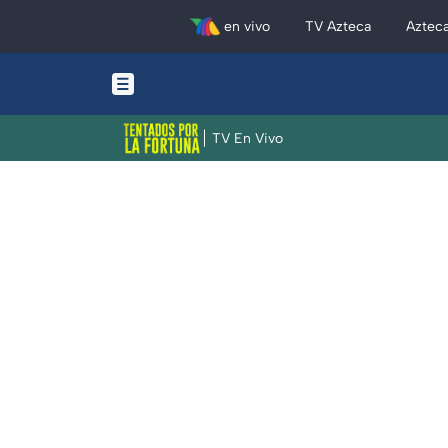
en vivo
TV Azteca
Aztec
TV En Vivo