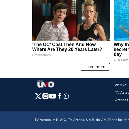
en vivo
TV Azte
Azteca 
TV Azteca, M.R. & ©, TV Azteca, S.A.B. de C.V. Todos los d