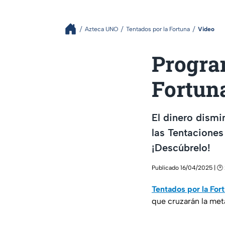
Azteca UNO
Tentados por la Fortuna
Video
Program
Fortun
El dinero dismi
las Tentacione
¡Descúbrelo!
Publicado 16/04/2025 | 🕑 
Tentados por la For
que cruzarán la met