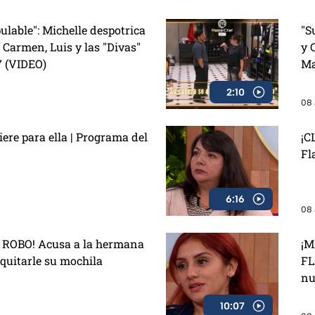
ulable": Michelle despotrica
"S
 Carmen, Luis y las "Divas"
y 
7 (VIDEO)
Ma
2:10
08 
re para ella | Programa del
¡C
Fl
6:16
08 
ROBO! Acusa a la hermana
¡M
 quitarle su mochila
FL
nu
10:07