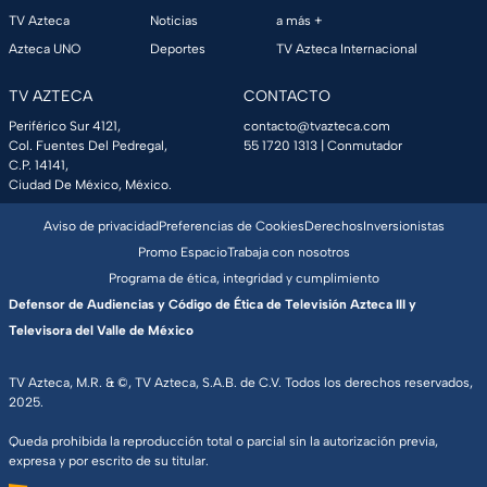
TV Azteca
Noticias
a más +
Azteca UNO
Deportes
TV Azteca Internacional
TV AZTECA
CONTACTO
Periférico Sur 4121,
contacto@tvazteca.com
Col. Fuentes Del Pedregal,
55 1720 1313
| Conmutador
C.P. 14141,
Ciudad De México, México.
Aviso de privacidad
Preferencias de Cookies
Derechos
Inversionistas
Promo Espacio
Trabaja con nosotros
Programa de ética, integridad y cumplimiento
Defensor de Audiencias y Código de Ética de Televisión Azteca III y
Televisora del Valle de México
TV Azteca, M.R. & ©, TV Azteca, S.A.B. de C.V. Todos los derechos reservados,
2025.
Queda prohibida la reproducción total o parcial sin la autorización previa,
expresa y por escrito de su titular.