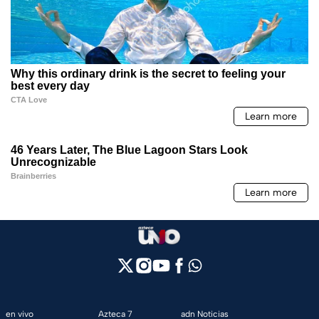
en vivo
Azteca 7
adn Noticias