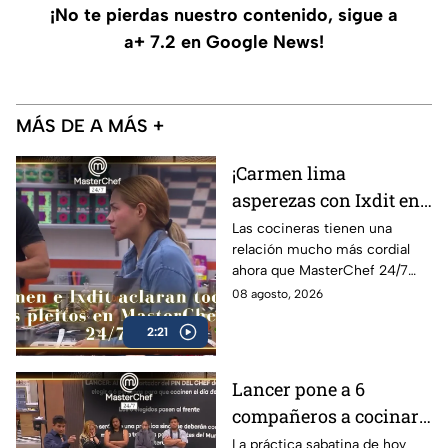
¡No te pierdas nuestro contenido, sigue a
a+ 7.2 en Google News!
MÁS DE A MÁS +
¡Carmen lima
asperezas con Ixdit en
MasterChef 24/7 y
Las cocineras tienen una
relación mucho más cordial
culpa a Michelle! 'Me
ahora que MasterChef 24/7
calentó la cabeza'
está en su recta final
08 agosto, 2026
(VIDEO)
2:21
Lancer pone a 6
compañeros a cocinar
para TODOS y Luis se
La práctica sabatina de hoy