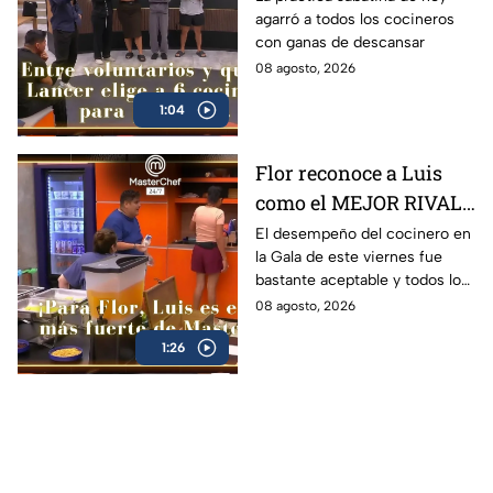
agarró a todos los cocineros
queja: '¿Premio o
con ganas de descansar
castigo?' (VIDEO)
08 agosto, 2026
1:04
Flor reconoce a Luis
como el MEJOR RIVAL
de MasterChef 24/7: 'Te
El desempeño del cocinero en
la Gala de este viernes fue
vas a quedar' (VIDEO)
bastante aceptable y todos lo
notaron
08 agosto, 2026
1:26