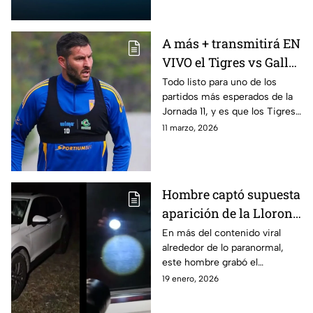
mundial
A más + transmitirá EN
VIVO el Tigres vs Gallos
de Querétaro, partido
Todo listo para uno de los
partidos más esperados de la
de la jornada 11 del
Jornada 11, y es que los Tigres
Clausura 2026
se medirán ante los Gallos
11 marzo, 2026
Blancos del Querétaro la
Jornada 11 del Torneo Clausura
2026 de la Liga MX
Hombre captó supuesta
aparición de la Llorona
en su camioneta: VIDEO
En más del contenido viral
alrededor de lo paranormal,
este hombre grabó el
momento en el que
19 enero, 2026
supuestamente la Llorona se
apareció dentro de su