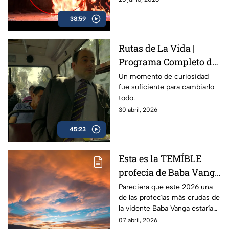
una familia.
38:59
Rutas de La Vida |
Programa Completo del
30 de abril del 2026 |
Un momento de curiosidad
fue suficiente para cambiarlo
todo.
30 abril, 2026
45:23
Esta es la TEMÍBLE
profecía de Baba Vanga
que se podría cumplir
Pareciera que este 2026 una
de las profecías más crudas de
este 2026 sobre las
la vidente Baba Vanga estaría
tensiones
por cumplirse... Esto es lo que
07 abril, 2026
internacionales