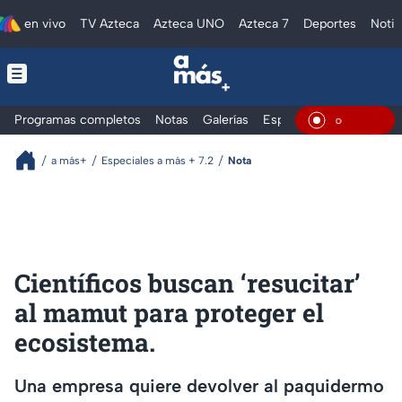
en vivo
TV Azteca
Azteca UNO
Azteca 7
Deportes
Notic
Programas completos
Notas
Galerías
Especiales
En Vivo
a más+
Especiales a más + 7.2
Nota
Científicos buscan ‘resucitar’
al mamut para proteger el
ecosistema.
Una empresa quiere devolver al paquidermo