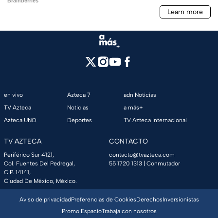
en vivo
Azteca 7
adn Noticias
TV Azteca
Noticias
a más+
Azteca UNO
Deportes
TV Azteca Internacional
TV AZTECA
CONTACTO
Periférico Sur 4121,
contacto@tvazteca.com
Col. Fuentes Del Pedregal,
55 1720 1313
| Conmutador
C.P. 14141,
Ciudad De México, México.
Aviso de privacidad
Preferencias de Cookies
Derechos
Inversionistas
Promo Espacio
Trabaja con nosotros