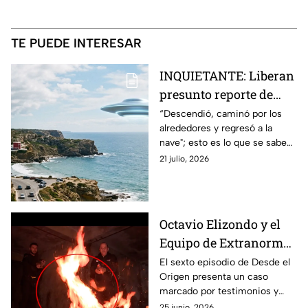
TE PUEDE INTERESAR
INQUIETANTE: Liberan
presunto reporte de
avistamiento OVNI y
“Descendió, caminó por los
alrededores y regresó a la
descenso de un ser
nave"; esto es lo que se sabe
sobre uno de los avistamientos
21 julio, 2026
de OVNIS más inquietantes.
Octavio Elizondo y el
Equipo de Extranormal
investigan un caso
El sexto episodio de Desde el
Origen presenta un caso
donde un espíritu
marcado por testimonios y
buscaría trascender
fenómenos que inquietan a
25 junio, 2026