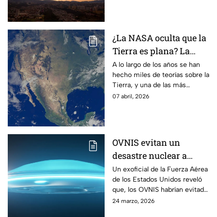
se sabe:
¿La NASA oculta que la
Tierra es plana? La
VERDAD detrás de la
A lo largo de los años se han
hecho miles de teorías sobre la
conspiración
Tierra, y una de las más
populares es que, algunas
07 abril, 2026
personas aseguran que,
nuestro planeta es plano
OVNIS evitan un
desastre nuclear a
nivel mundial, así lo
Un exoficial de la Fuerza Aérea
de los Estados Unidos reveló
reveló un exoficial de la
que, los OVNIS habrían evitado
Fuerza Aérea de los
que el mundo sufriera un
24 marzo, 2026
Estados Unidos
desastre nuclear a nivel