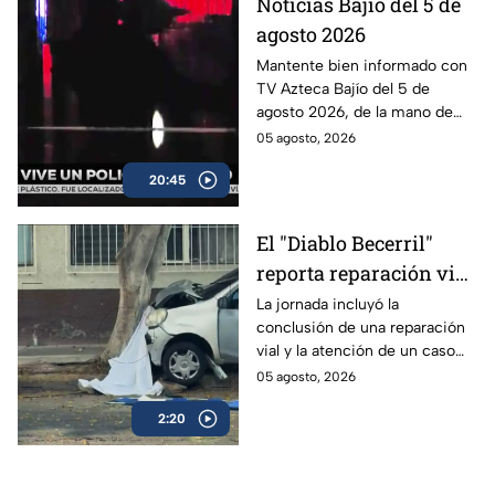
Noticias Bajío del 5 de
agosto 2026
Mantente bien informado con
TV Azteca Bajío del 5 de
agosto 2026, de la mano de
Santiago Espinoza Figueroa y
05 agosto, 2026
Alejandra Magaña.
20:45
El "Diablo Becerril"
reporta reparación vial
y un hecho trágico en
La jornada incluyó la
conclusión de una reparación
CDMX
vial y la atención de un caso
que movilizó a las autoridades.
05 agosto, 2026
2:20