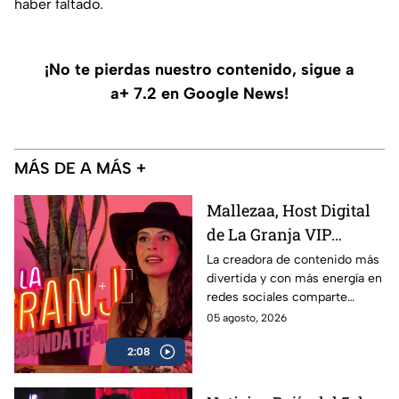
haber faltado.
¡No te pierdas nuestro contenido, sigue a
a+ 7.2 en Google News!
MÁS DE A MÁS +
Mallezaa, Host Digital
de La Granja VIP
Segunda Temporada,
La creadora de contenido más
divertida y con más energía en
revela que se puede
redes sociales comparte
esperar del reality
detalles asombrosos que serán
05 agosto, 2026
próximamente
parte de La Granja VIP
2:08
Segunda Temporada.