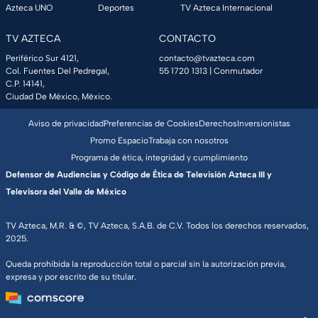
Azteca UNO
Deportes
TV Azteca Internacional
TV AZTECA
CONTACTO
Periférico Sur 4121,
contacto@tvazteca.com
Col. Fuentes Del Pedregal,
55 1720 1313
| Conmutador
C.P. 14141,
Ciudad De México, México.
Aviso de privacidad
Preferencias de Cookies
Derechos
Inversionistas
Promo Espacio
Trabaja con nosotros
Programa de ética, integridad y cumplimiento
Defensor de Audiencias y Código de Ética de Televisión Azteca III y
Televisora del Valle de México
TV Azteca, M.R. & ©, TV Azteca, S.A.B. de C.V. Todos los derechos reservados,
2025.
Queda prohibida la reproducción total o parcial sin la autorización previa,
expresa y por escrito de su titular.