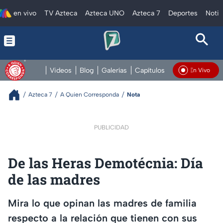
en vivo
TV Azteca
Azteca UNO
Azteca 7
Deportes
Notic
Videos
Blog
Galerías
Capítulos
Contacto
EN 
En Vivo
Azteca 7
A Quien Corresponda
Nota
PUBLICIDAD
De las Heras Demotécnia: Día
de las madres
Mira lo que opinan las madres de familia
respecto a la relación que tienen con sus