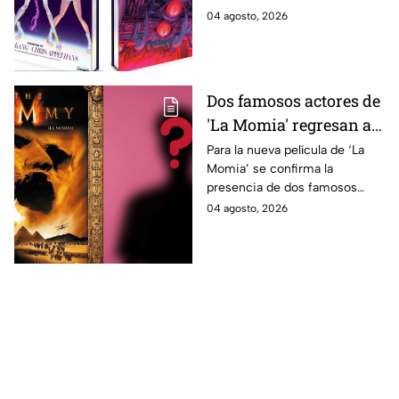
inéditas: ¿se venderá
película gracias a un nuevo
04 agosto, 2026
en México?
libro de arte oficial. Te
decimos si llegará a México.
Dos famosos actores de
'La Momia' regresan a
la nueva película;
Para la nueva película de ‘La
Momia’ se confirma la
descubre de quiénes se
presencia de dos famosos
tratan
actores, ya se dio a conocer
04 agosto, 2026
de quiénes se tratan y cuándo
se estrena