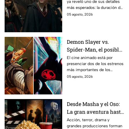
ya reveló uno de sus detalles
Potter y emocionará a
más esperados: la duración de
los fans de los libros
la primera temporada basada
05 agosto, 2026
en los libros de J.K. Rowling.
Demon Slayer vs.
Spider-Man, el posible
gran enfrentamiento
El cine animado está por
presenciar dos de los estrenos
en taquilla del 2027
más importantes de los
últimos años.
05 agosto, 2026
Desde Masha y el Oso:
La gran aventura hasta
El Final de la Calle Oak
Acción, terror, drama y
grandes producciones forman
con Anne Hathaway.