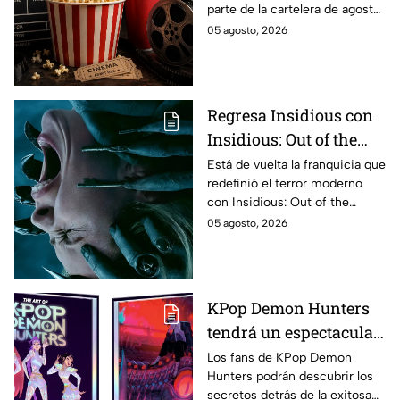
parte de la cartelera de agosto
Esta es la lista
en México.
05 agosto, 2026
completa de los
estrenos en cines para
agosto de 2026 en
México
Regresa Insidious con
Insidious: Out of the
Further; esto revela el
Está de vuelta la franquicia que
redefinió el terror moderno
aterrador primer tráiler
con Insidious: Out of the
Further. Te contamos todo lo
05 agosto, 2026
que se sabe de la película para
que no te la pierdas.
KPop Demon Hunters
tendrá un espectacular
libro de arte con más de
Los fans de KPop Demon
Hunters podrán descubrir los
500 ilustraciones
secretos detrás de la exitosa