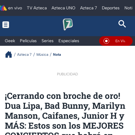
en vivo
TV Azteca
Azteca UNO
Azteca 7
Deportes
Notic
Geek
Películas
Series
Especiales
En Vivo
Azteca 7
Música
Nota
PUBLICIDAD
¡Cerrando con broche de oro!
Dua Lipa, Bad Bunny, Marilyn
Manson, Caifanes, Junior H y
MÁS: Estos son los MEJORES