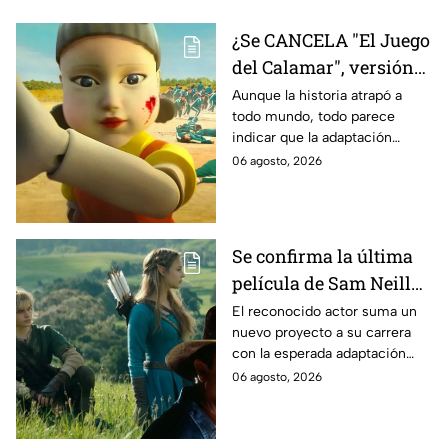
¿Se CANCELA "El Juego
del Calamar", versión
Estados Unidos? Esto
Aunque la historia atrapó a
todo mundo, todo parece
es lo que se sabe al
indicar que la adaptación
momento
podría ser cancelada:
06 agosto, 2026
Se confirma la última
película de Sam Neill
antes de morir: esto es
El reconocido actor suma un
nuevo proyecto a su carrera
lo que se sabe hasta
con la esperada adaptación
ahora
cinematográfica del popular
06 agosto, 2026
videojuego.