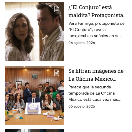
¿"El Conjuro” está
maldita? Protagonista
revela INQUIETANTES
Vera Farmiga, protagonista de
“El Conjuro”, revela
señales en su cuerpo
inexplicables señales en su
durante la grabación de
cuerpo durante el rodaje de la
06 agosto, 2026
la película
película
Se filtran imágenes de
La Oficina México
temporada 2 y un
Parece que la segunda
temporada de La Oficina
detalle desata teorías
México está cada vez más
entre los fans
cerca, pues el elenco ya se
06 agosto, 2026
encuentra en grabaciones y ya
se filtraron las primeras
imágenes del set.