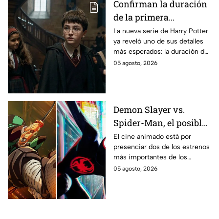
Confirman la duración
de la primera
temporada de Harry
La nueva serie de Harry Potter
ya reveló uno de sus detalles
Potter y emocionará a
más esperados: la duración de
los fans de los libros
la primera temporada basada
05 agosto, 2026
en los libros de J.K. Rowling.
Demon Slayer vs.
Spider-Man, el posible
gran enfrentamiento
El cine animado está por
presenciar dos de los estrenos
en taquilla del 2027
más importantes de los
últimos años.
05 agosto, 2026