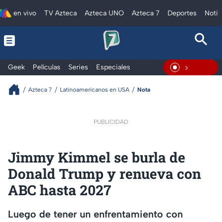
en vivo
TV Azteca
Azteca UNO
Azteca 7
Deportes
Notic
Geek
Películas
Series
Especiales
En Vivo
Azteca 7
Latinoamericanos en USA
Nota
PUBLICIDAD
Jimmy Kimmel se burla de
Donald Trump y renueva con
ABC hasta 2027
Luego de tener un enfrentamiento con