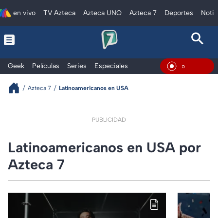
en vivo
TV Azteca
Azteca UNO
Azteca 7
Deportes
Notic
Geek
Películas
Series
Especiales
En Vivo
Azteca 7
Latinoamericanos en USA
PUBLICIDAD
Latinoamericanos en USA por
Azteca 7