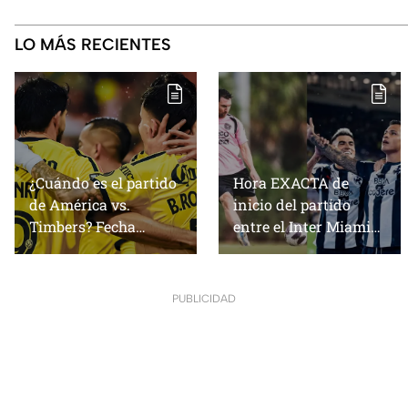
Leagues Cup 2026, para
verlo en Estados Unidos
ver en Estados Unidos
LO MÁS RECIENTES
¿Cuándo es el partido
Hora EXACTA de
de América vs.
inicio del partido
Timbers? Fecha
entre el Inter Miami
OFICIAL del
vs. Rayados, de la
enfrentamiento de la
Leagues Cup 2026,
Leagues Cup 2026,
para verlo en Estados
PUBLICIDAD
para ver en Estados
Unidos
Unidos