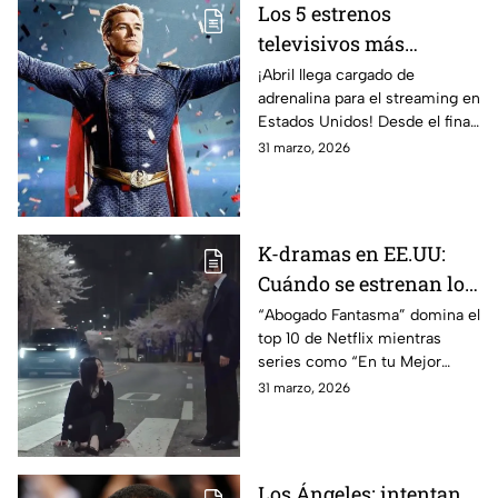
Los 5 estrenos
televisivos más
esperados de abril en
¡Abril llega cargado de
adrenalina para el streaming en
Estados Unidos
Estados Unidos! Desde el final
épico de “The Boys” hasta el
31 marzo, 2026
regreso de “Malcolm in the
Middle”
K-dramas en EE.UU:
Cuándo se estrenan los
capítulos finales del
“Abogado Fantasma” domina el
top 10 de Netflix mientras
“Abogado Fantasma”
series como “En tu Mejor
Momento” se preparan para su
31 marzo, 2026
gran final. Consulta dónde y
cuándo verlas
Los Ángeles: intentan