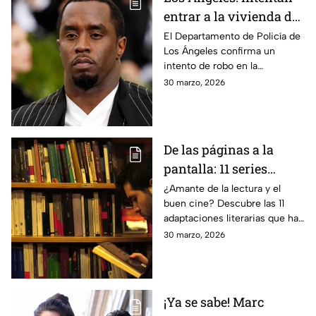
entrar a la vivienda del
hijo de Diddy Combs
El Departamento de Policía de
Los Ángeles confirma un
intento de robo en la
residencia de Christian
30 marzo, 2026
Combs en Porter Ranch
De las páginas a la
pantalla: 11 series
basadas en libros que
¿Amante de la lectura y el
buen cine? Descubre las 11
debes ver
adaptaciones literarias que han
transformado la televisión
30 marzo, 2026
¡Ya se sabe! Marc