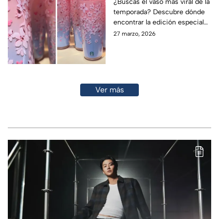
quieren: Cómo
¿Buscas el vaso más viral de la
temporada? Descubre dónde
conseguirlo
encontrar la edición especial
de cerezos en flor de Disney x
27 marzo, 2026
Starbucks
Ver más