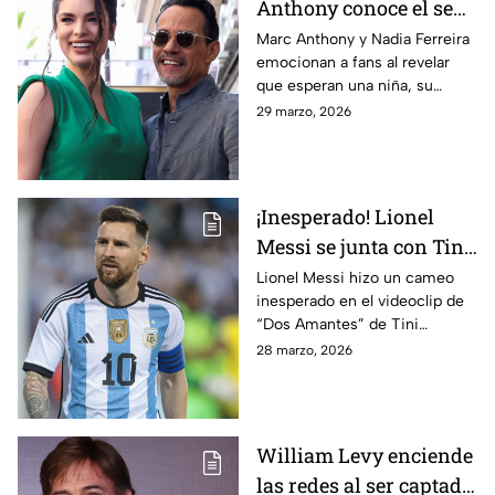
Anthony conoce el sexo
de su bebé con Nadia
Marc Anthony y Nadia Ferreira
emocionan a fans al revelar
Ferreira
que esperan una niña, su
segundo hijo juntos
29 marzo, 2026
¡Inesperado! Lionel
Messi se junta con Tini
en nuevo tema
Lionel Messi hizo un cameo
inesperado en el videoclip de
“Dos Amantes” de Tini
Stoessel junto a Rodrigo De
28 marzo, 2026
Paul y Susana Giménez
William Levy enciende
las redes al ser captado