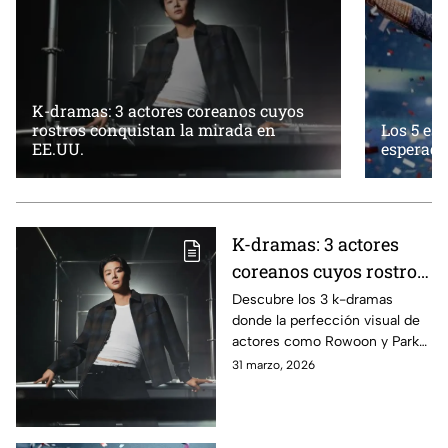
K-dramas: 3 actores coreanos cuyos
rostros conquistan la mirada en
Los 5 es
EE.UU.
esperado
K-dramas: 3 actores
coreanos cuyos rostros
conquistan la mirada
Descubre los 3 k-dramas
donde la perfección visual de
en EE.UU.
actores como Rowoon y Park
Seo-joon ha disparado las
31 marzo, 2026
audiencias en Estados Unidos