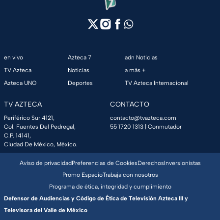
en vivo
Azteca 7
adn Noticias
TV Azteca
Noticias
a más +
Azteca UNO
Deportes
TV Azteca Internacional
TV AZTECA
CONTACTO
Periférico Sur 4121,
contacto@tvazteca.com
Col. Fuentes Del Pedregal,
55 1720 1313
| Conmutador
C.P. 14141,
Ciudad De México, México.
Aviso de privacidad
Preferencias de Cookies
Derechos
Inversionistas
Promo Espacio
Trabaja con nosotros
Programa de ética, integridad y cumplimiento
Defensor de Audiencias y Código de Ética de Televisión Azteca III y
Televisora del Valle de México