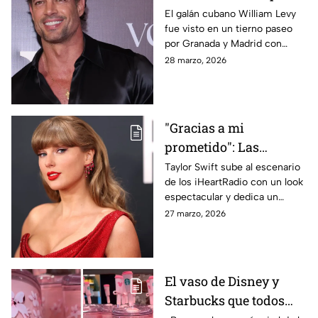
con su nueva novia
El galán cubano William Levy
fue visto en un tierno paseo
por Granada y Madrid con
Jennifer Camacho, su nueva
28 marzo, 2026
novia enfermera
"Gracias a mi
prometido": Las
palabras de Taylor
Taylor Swift sube al escenario
de los iHeartRadio con un look
Swift a Travis Kelce
espectacular y dedica un
que se volvieron
mensaje lleno de amor y
27 marzo, 2026
virales
gratitud a su prometido, Travis
Kelce
El vaso de Disney y
Starbucks que todos