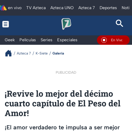
en vivo
TV Azteca
Azteca UNO
Azteca 7
Deportes
Notic
Geek
Películas
Series
Especiales
En Vivo
Azteca 7
K-Siete
Galería
PUBLICIDAD
¡Revive lo mejor del décimo
cuarto capítulo de El Peso del
Amor!
¡El amor verdadero te impulsa a ser mejor