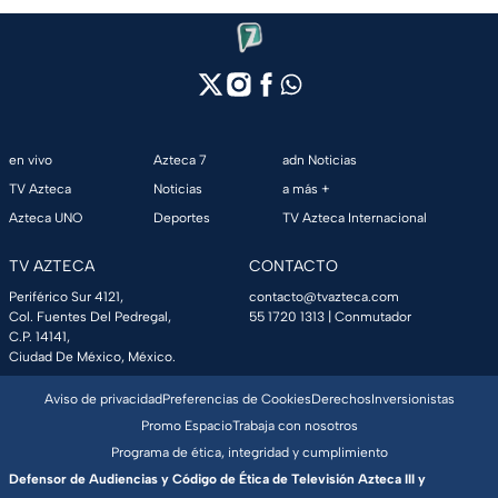
en vivo
Azteca 7
adn Noticias
TV Azteca
Noticias
a más +
Azteca UNO
Deportes
TV Azteca Internacional
TV AZTECA
CONTACTO
Periférico Sur 4121,
contacto@tvazteca.com
Col. Fuentes Del Pedregal,
55 1720 1313
| Conmutador
C.P. 14141,
Ciudad De México, México.
Aviso de privacidad
Preferencias de Cookies
Derechos
Inversionistas
Promo Espacio
Trabaja con nosotros
Programa de ética, integridad y cumplimiento
Defensor de Audiencias y Código de Ética de Televisión Azteca III y