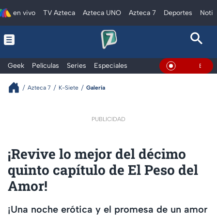
en vivo
TV Azteca
Azteca UNO
Azteca 7
Deportes
Notic
Geek
Películas
Series
Especiales
En Vivo
Azteca 7
K-Siete
Galería
PUBLICIDAD
¡Revive lo mejor del décimo
quinto capítulo de El Peso del
Amor!
¡Una noche erótica y el promesa de un amor