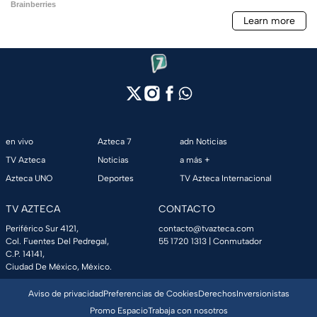
en vivo
Azteca 7
adn Noticias
TV Azteca
Noticias
a más +
Azteca UNO
Deportes
TV Azteca Internacional
TV AZTECA
CONTACTO
Periférico Sur 4121,
contacto@tvazteca.com
Col. Fuentes Del Pedregal,
55 1720 1313
| Conmutador
C.P. 14141,
Ciudad De México, México.
Aviso de privacidad
Preferencias de Cookies
Derechos
Inversionistas
Promo Espacio
Trabaja con nosotros