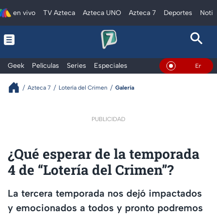
en vivo
TV Azteca
Azteca UNO
Azteca 7
Deportes
Notic
Geek
Películas
Series
Especiales
En Vivo
Azteca 7
Lotería del Crimen
Galería
PUBLICIDAD
¿Qué esperar de la temporada
4 de “Lotería del Crimen”?
La tercera temporada nos dejó impactados
y emocionados a todos y pronto podremos