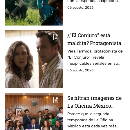
con la esperada adaptación
ahora
cinematográfica del popular
06 agosto, 2026
videojuego.
¿"El Conjuro” está
maldita? Protagonista
revela INQUIETANTES
Vera Farmiga, protagonista de
“El Conjuro”, revela
señales en su cuerpo
inexplicables señales en su
durante la grabación de
cuerpo durante el rodaje de la
06 agosto, 2026
la película
película
Se filtran imágenes de
La Oficina México
temporada 2 y un
Parece que la segunda
temporada de La Oficina
detalle desata teorías
México está cada vez más
entre los fans