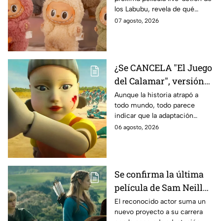
y cuándo se estrena
los Labubu, revela de qué
tratará la cinta. Aquí te
07 agosto, 2026
contamos los detalles.
¿Se CANCELA "El Juego
del Calamar", versión
Estados Unidos? Esto
Aunque la historia atrapó a
todo mundo, todo parece
es lo que se sabe al
indicar que la adaptación
momento
podría ser cancelada:
06 agosto, 2026
Se confirma la última
película de Sam Neill
antes de morir: esto es
El reconocido actor suma un
nuevo proyecto a su carrera
lo que se sabe hasta