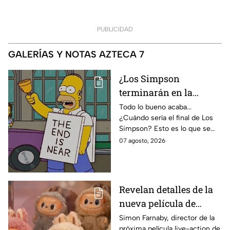
PUBLICIDAD
GALERÍAS Y NOTAS AZTECA 7
¿Los Simpson
terminarán en la
temporada 40? Actriz
Todo lo bueno acaba...
¿Cuándo sería el final de Los
de Bart Simpson da
Simpson? Esto es lo que se
IMPACTANTE
sabe:
07 agosto, 2026
declaración
Revelan detalles de la
nueva película de
Labubu: de qué tratará
Simon Farnaby, director de la
próxima película live-action de