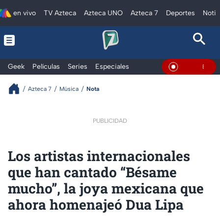
en vivo
TV Azteca
Azteca UNO
Azteca 7
Deportes
Notic
Geek
Películas
Series
Especiales
En Vivo
Azteca 7
Música
Nota
PUBLICIDAD
Los artistas internacionales
que han cantado “Bésame
mucho”, la joya mexicana que
ahora homenajeó Dua Lipa