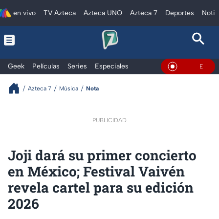
en vivo
TV Azteca
Azteca UNO
Azteca 7
Deportes
Notic
Geek
Películas
Series
Especiales
En Vivo
Azteca 7
Música
Nota
PUBLICIDAD
Joji dará su primer concierto
en México; Festival Vaivén
revela cartel para su edición
2026