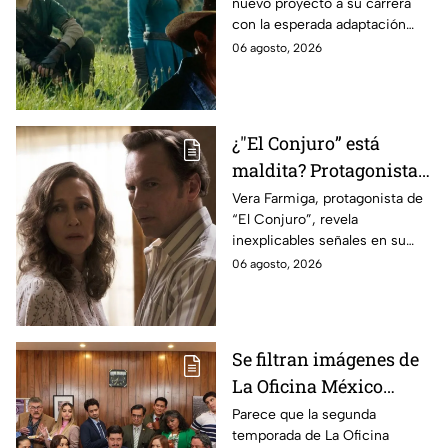
nuevo proyecto a su carrera
lo que se sabe hasta
con la esperada adaptación
ahora
cinematográfica del popular
06 agosto, 2026
videojuego.
¿"El Conjuro” está
maldita? Protagonista
revela INQUIETANTES
Vera Farmiga, protagonista de
“El Conjuro”, revela
señales en su cuerpo
inexplicables señales en su
durante la grabación de
cuerpo durante el rodaje de la
06 agosto, 2026
la película
película
Se filtran imágenes de
La Oficina México
temporada 2 y un
Parece que la segunda
temporada de La Oficina
detalle desata teorías