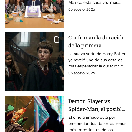
México está cada vez más
entre los fans
cerca, pues el elenco ya se
06 agosto, 2026
encuentra en grabaciones y ya
se filtraron las primeras
imágenes del set.
Confirman la duración
de la primera
temporada de Harry
La nueva serie de Harry Potter
ya reveló uno de sus detalles
Potter y emocionará a
más esperados: la duración de
los fans de los libros
la primera temporada basada
05 agosto, 2026
en los libros de J.K. Rowling.
Demon Slayer vs.
Spider-Man, el posible
gran enfrentamiento
El cine animado está por
presenciar dos de los estrenos
en taquilla del 2027
más importantes de los