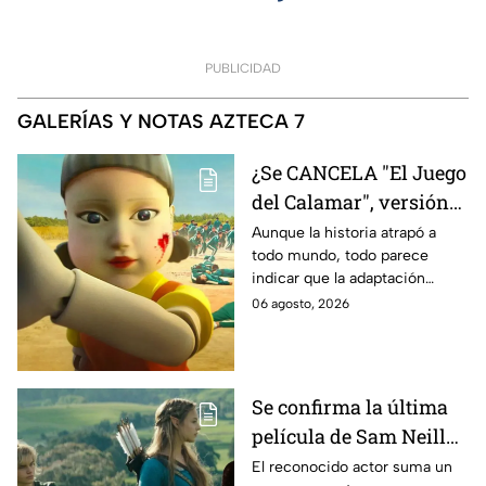
PUBLICIDAD
GALERÍAS Y NOTAS AZTECA 7
¿Se CANCELA "El Juego
del Calamar", versión
Estados Unidos? Esto
Aunque la historia atrapó a
todo mundo, todo parece
es lo que se sabe al
indicar que la adaptación
momento
podría ser cancelada:
06 agosto, 2026
Se confirma la última
película de Sam Neill
antes de morir: esto es
El reconocido actor suma un