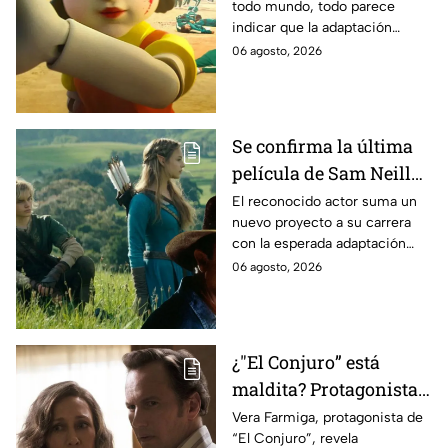
todo mundo, todo parece
es lo que se sabe al
indicar que la adaptación
momento
podría ser cancelada:
06 agosto, 2026
Se confirma la última
película de Sam Neill
antes de morir: esto es
El reconocido actor suma un
nuevo proyecto a su carrera
lo que se sabe hasta
con la esperada adaptación
ahora
cinematográfica del popular
06 agosto, 2026
videojuego.
¿"El Conjuro” está
maldita? Protagonista
revela INQUIETANTES
Vera Farmiga, protagonista de
“El Conjuro”, revela
señales en su cuerpo