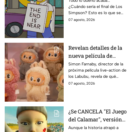
Todo lo bueno acaba...
¿Cuándo sería el final de Los
de Bart Simpson da
Simpson? Esto es lo que se
IMPACTANTE
sabe:
07 agosto, 2026
declaración
Revelan detalles de la
nueva película de
Labubu: de qué tratará
Simon Farnaby, director de la
próxima película live-action de
y cuándo se estrena
los Labubu, revela de qué
tratará la cinta. Aquí te
07 agosto, 2026
contamos los detalles.
¿Se CANCELA "El Juego
del Calamar", versión
Estados Unidos? Esto
Aunque la historia atrapó a