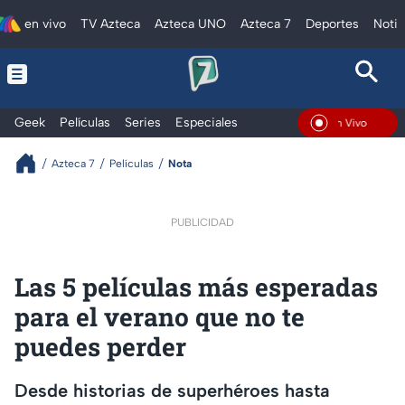
en vivo
TV Azteca
Azteca UNO
Azteca 7
Deportes
Notic
Geek
Películas
Series
Especiales
En Vivo
Azteca 7
Películas
Nota
PUBLICIDAD
Las 5 películas más esperadas
para el verano que no te
puedes perder
Desde historias de superhéroes hasta