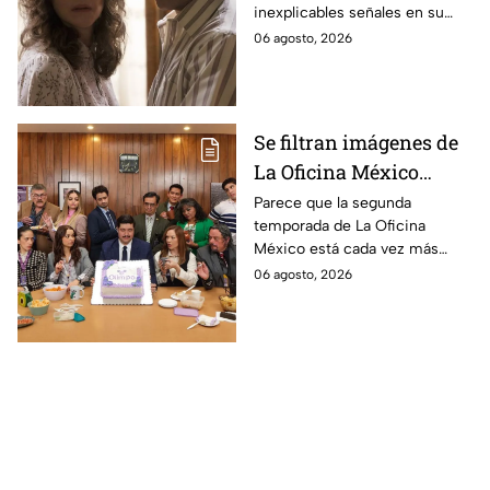
inexplicables señales en su
durante la grabación de
cuerpo durante el rodaje de la
06 agosto, 2026
la película
película
Se filtran imágenes de
La Oficina México
temporada 2 y un
Parece que la segunda
temporada de La Oficina
detalle desata teorías
México está cada vez más
entre los fans
cerca, pues el elenco ya se
06 agosto, 2026
encuentra en grabaciones y ya
se filtraron las primeras
imágenes del set.