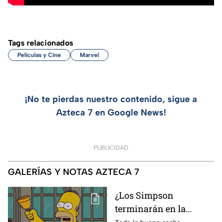
Tags relacionados
Películas y Cine
Marvel
¡No te pierdas nuestro contenido, sigue a
Azteca 7 en Google News!
PUBLICIDAD
GALERÍAS Y NOTAS AZTECA 7
¿Los Simpson
terminarán en la
temporada 40? Actriz