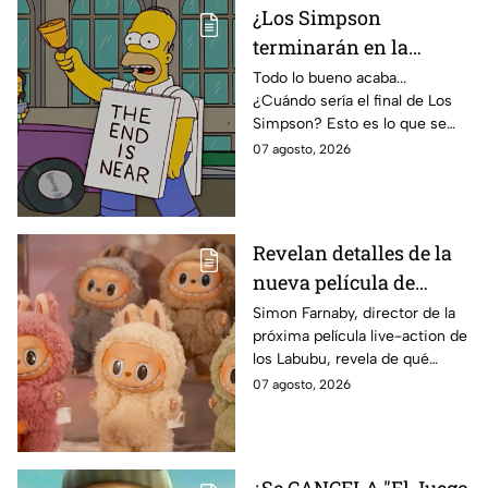
¿Los Simpson
terminarán en la
temporada 40? Actriz
Todo lo bueno acaba...
¿Cuándo sería el final de Los
de Bart Simpson da
Simpson? Esto es lo que se
IMPACTANTE
sabe:
07 agosto, 2026
declaración
Revelan detalles de la
nueva película de
Labubu: de qué tratará
Simon Farnaby, director de la
próxima película live-action de
y cuándo se estrena
los Labubu, revela de qué
tratará la cinta. Aquí te
07 agosto, 2026
contamos los detalles.
¿Se CANCELA "El Juego