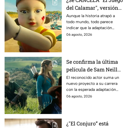
del Calamar", versión
Estados Unidos? Esto
Aunque la historia atrapó a
todo mundo, todo parece
es lo que se sabe al
indicar que la adaptación
momento
podría ser cancelada:
06 agosto, 2026
Se confirma la última
película de Sam Neill
antes de morir: esto es
El reconocido actor suma un
nuevo proyecto a su carrera
lo que se sabe hasta
con la esperada adaptación
ahora
cinematográfica del popular
06 agosto, 2026
videojuego.
¿"El Conjuro” está