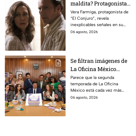
maldita? Protagonista
revela INQUIETANTES
Vera Farmiga, protagonista de
“El Conjuro”, revela
señales en su cuerpo
inexplicables señales en su
durante la grabación de
cuerpo durante el rodaje de la
06 agosto, 2026
la película
película
Se filtran imágenes de
La Oficina México
temporada 2 y un
Parece que la segunda
temporada de La Oficina
detalle desata teorías
México está cada vez más
entre los fans
cerca, pues el elenco ya se
06 agosto, 2026
encuentra en grabaciones y ya
se filtraron las primeras
imágenes del set.