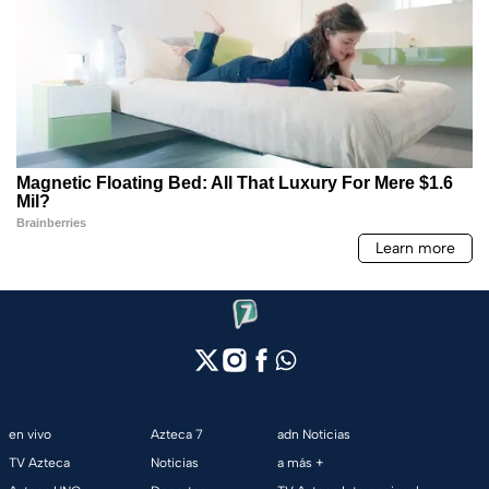
en vivo
Azteca 7
adn Noticias
TV Azteca
Noticias
a más +