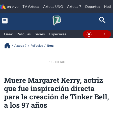
en vivo
TV Azteca
Azteca UNO
Azteca 7
Deportes
Notic
Geek
Películas
Series
Especiales
En Vivo
Azteca 7
Películas
Nota
PUBLICIDAD
Muere Margaret Kerry, actriz
que fue inspiración directa
para la creación de Tinker Bell,
a los 97 años