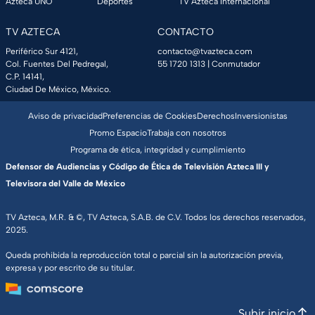
Azteca UNO
Deportes
TV Azteca Internacional
TV AZTECA
CONTACTO
Periférico Sur 4121,
contacto@tvazteca.com
Col. Fuentes Del Pedregal,
55 1720 1313
| Conmutador
C.P. 14141,
Ciudad De México, México.
Aviso de privacidad
Preferencias de Cookies
Derechos
Inversionistas
Promo Espacio
Trabaja con nosotros
Programa de ética, integridad y cumplimiento
Defensor de Audiencias y Código de Ética de Televisión Azteca III y
Televisora del Valle de México
TV Azteca, M.R. & ©, TV Azteca, S.A.B. de C.V. Todos los derechos reservados,
2025.
Queda prohibida la reproducción total o parcial sin la autorización previa,
expresa y por escrito de su titular.
Subir inicio