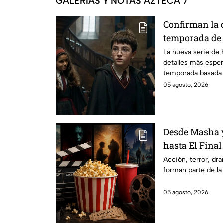
GALERÍAS Y NOTAS AZTECA 7
Confirman la 
temporada de 
emocionará a l
La nueva serie de 
detalles más esper
temporada basada e
05 agosto, 2026
Desde Masha y
hasta El Final
Hathaway. Esta
Acción, terror, d
forman parte de la
los estrenos e
2026 en Méxi
05 agosto, 2026