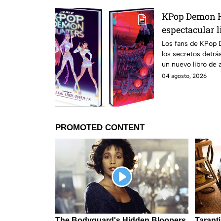
KPop Demon H
espectacular l
500 ilustracio
Los fans de KPop 
los secretos detrás
en México?
un nuevo libro de a
México.
04 agosto, 2026