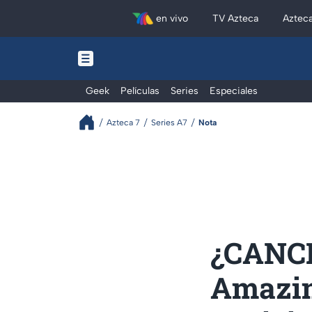
en vivo
TV Azteca
Aztec
Geek
Películas
Series
Especiales
Azteca 7
Series A7
Nota
¿CANCE
Amazing