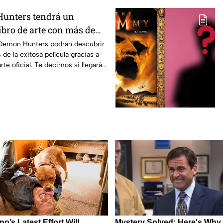
unters tendrá un
ibro de arte con más de
nes inéditas: ¿se venderá
Demon Hunters podrán descubrir
 de la exitosa película gracias a
rte oficial. Te decimos si llegará a