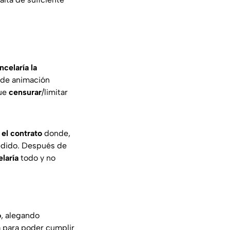
ncelaría la
 de animación
que
censurar
/limitar
 el contrato
donde,
pedido. Después de
laría
todo y no
o
, alegando
a para poder cumplir