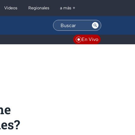
Regionales
Videos
a más +
En Vivo
he
nes?