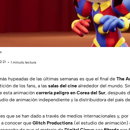
ns
2:21
1 minuto lectura
 más hypeadas de las últimas semanas es que el final de
The A
tición de los fans, a las
salas del cine
alrededor del mundo. S
de esta animación
correría peligro en Corea del Sur
, después d
udio de animación independiente y la distribuidora del país de
es que se han dado a través de medios internacionales y, por
o a conocer que
Glitch Productions
(el estudio de animación) 
sospecha de que el metraje de
Digital Circus
sea
filtrado
por f