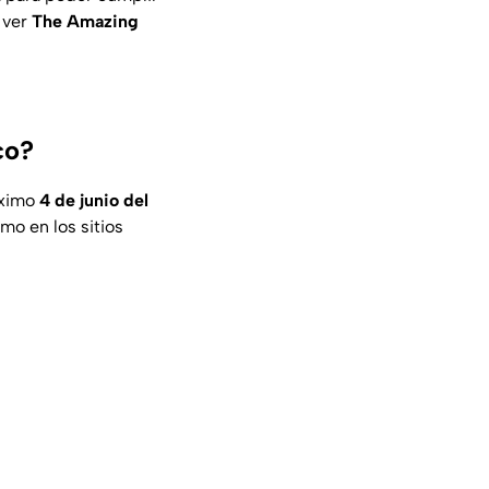
a ver
The Amazing
co?
óximo
4 de junio del
mo en los sitios