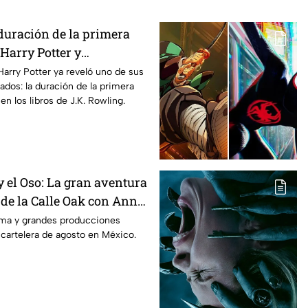
duración de la primera
Harry Potter y
os fans de los libros
Harry Potter ya reveló uno de sus
ados: la duración de la primera
n los libros de J.K. Rowling.
 el Oso: La gran aventura
 de la Calle Oak con Anne
 es la lista completa de
rama y grandes producciones
 cartelera de agosto en México.
n cines para agosto de
co