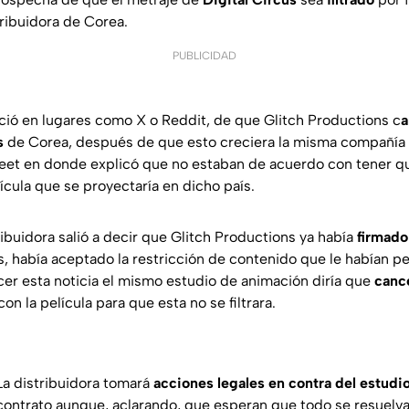
tribuidora de Corea.
PUBLICIDAD
ició en lugares como
X
o
Reddit
, de que Glitch Productions c
a
s
de Corea, después de que esto creciera la misma compañía
weet en donde explicó que no estaban de acuerdo con tener 
lícula que se proyectaría en dicho país.
ibuidora salió a decir que Glitch Productions ya había
firmado
, había aceptado la restricción de contenido que le habían 
cer esta noticia el mismo estudio de animación diría que
cance
con la película para que esta no se filtrara.
a distribuidora tomará
acciones legales en contra del estudi
ontrato aunque, aclarando, que esperan que todo se resuelv