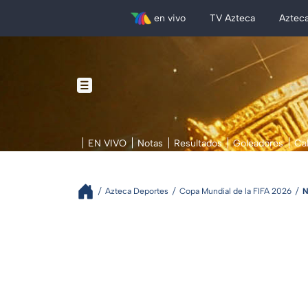
en vivo
TV Azteca
Aztec
EN VIVO
Notas
Resultados
Goleadores
Ca
Azteca Deportes
Copa Mundial de la FIFA 2026
N