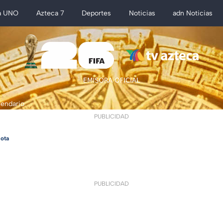
a UNO
Azteca 7
Deportes
Noticias
adn Noticias
lendario
PUBLICIDAD
ota
PUBLICIDAD