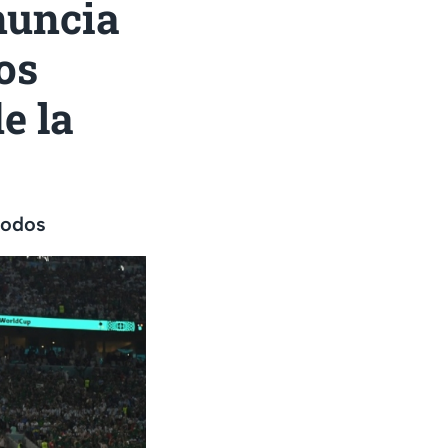
nuncia
os
e la
todos