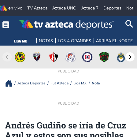
en vivo
TV Azteca
Azteca UNO
Azteca 7
Deportes
Notic
NOTAS
LOS 4 GRANDES
ARRIBA EL NORTE
PUBLICIDAD
Azteca Deportes
Fut Azteca
Liga MX
Nota
PUBLICIDAD
Andrés Gudiño se iría de Cruz
Azul y estos son sus posibles