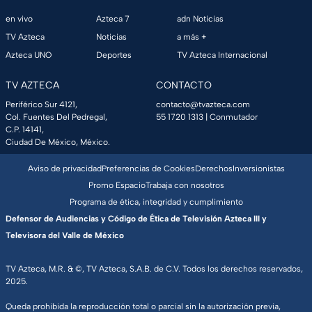
en vivo
Azteca 7
adn Noticias
TV Azteca
Noticias
a más +
Azteca UNO
Deportes
TV Azteca Internacional
TV AZTECA
CONTACTO
Periférico Sur 4121,
contacto@tvazteca.com
Col. Fuentes Del Pedregal,
55 1720 1313
| Conmutador
C.P. 14141,
Ciudad De México, México.
Aviso de privacidad
Preferencias de Cookies
Derechos
Inversionistas
Promo Espacio
Trabaja con nosotros
Programa de ética, integridad y cumplimiento
Defensor de Audiencias y Código de Ética de Televisión Azteca III y
Televisora del Valle de México
TV Azteca, M.R. & ©, TV Azteca, S.A.B. de C.V. Todos los derechos reservados,
2025.
Queda prohibida la reproducción total o parcial sin la autorización previa,