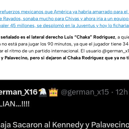
 refuerzos mexicanos que América ya habría amarrado para e
 de Rayados, sonaba mucho para Chivas y ahora iría a un equi
valer 45 millones, se desplomó en la Juventus y hoy lo fichar
r señalado es el lateral derecho Luis “Chaka” Rodríguez
, a qu
no está para jugar los 90 minutos, ya que el jugador tiene 34 
ar el ritmo de un partido internacional. El usuario @german_
y Palavecino, pero si dejaron al Chaka Rodríguez que ya no t