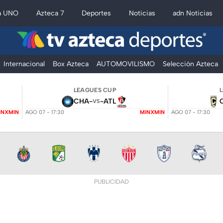
a UNO
Azteca 7
Deportes
Noticias
adn Noticias
Internacional
Box Azteca
AUTOMOVILISMO
Selección Azteca
LEAGUES CUP
CHA
-
-
ATL
VS
INXMIN
AGO 07 - 17:30
MINXMIN
AGO 07 - 17:30
PUBLICIDAD