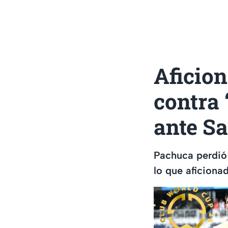
Aficion
contra 
ante S
Pachuca perdió 
lo que aficiona