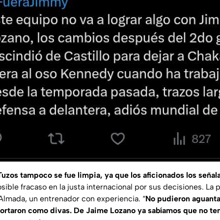
Tuzos tampoco se fue limpia, ya que los aficionados los señal
sible fracaso en la justa internacional por sus decisiones. La p
 Almada, un entrenador con experiencia. “
No pudieron aguanta
ortaron como divas. De Jaime Lozano ya sabíamos que no ten