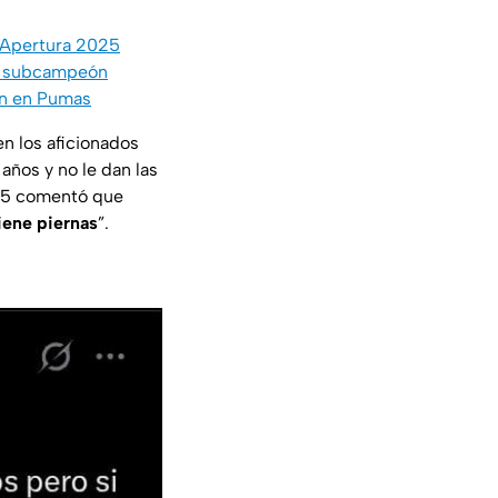
l Apertura 2025
po subcampeón
ían en Pumas
ien los aficionados
años y no le dan las
x15 comentó que
iene piernas
”.