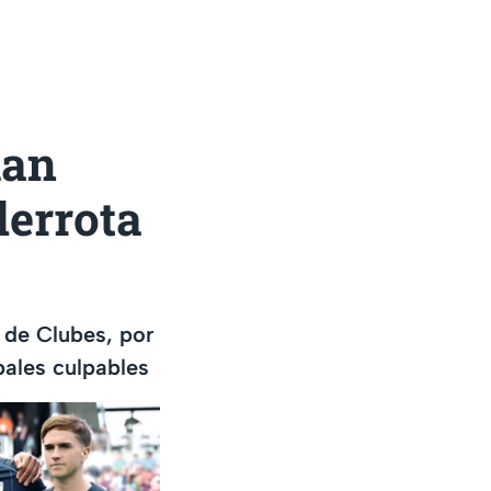
lan
derrota
 de Clubes, por
pales culpables