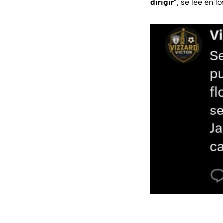
dirigir
”, se lee en l