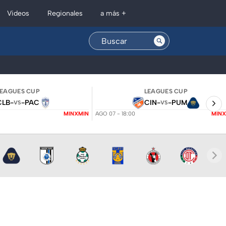
Regionales
Videos
a más +
LEAGUES CUP
LEAGUES CUP
CLB
-
-
PAC
CIN
-
-
PUM
VS
VS
MINXMIN
AGO 07 - 18:00
MINX