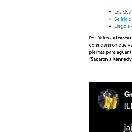
Los dos
Se iría
Llegó a 
Por último,
el terce
consideraron que ya 
piernas para aguant
“
Sacaron a Kennedy 