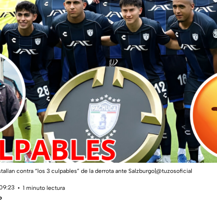
allan contra “los 3 culpables” de la derrota ante Salzburgo|@tuzosoficial
 09:23
1 minuto lectura
o