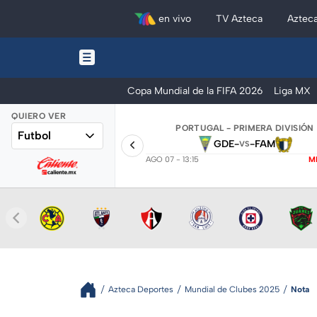
en vivo
TV Azteca
Aztec
Copa Mundial de la FIFA 2026
Liga MX
QUIERO VER
PORTUGAL - PRIMERA DIVISIÓN
Futbol
GDE
-
-
FAM
VS
AGO 07 - 13:15
M
Azteca Deportes
Mundial de Clubes 2025
Nota