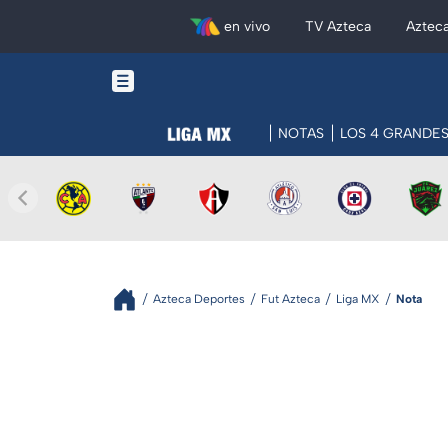
en vivo
TV Azteca
Aztec
NOTAS
LOS 4 GRANDE
Azteca Deportes
Fut Azteca
Liga MX
Nota