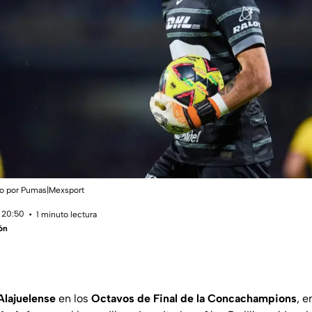
aso por Pumas|Mexsport
 20:50
1 minuto lectura
ón
Alajuelense
en los
Octavos de Final de la Concachampions
, e