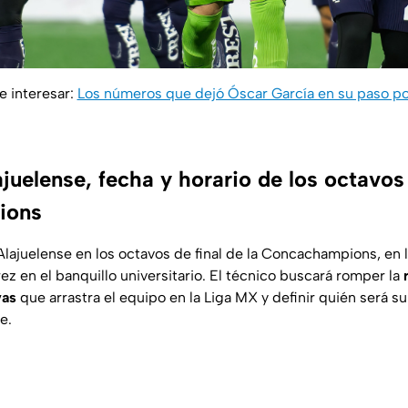
e interesar:
Los números que dejó Óscar García en su paso po
uelense, fecha y horario de los octavos d
ions
lajuelense en los octavos de final de la Concachampions, en l
árez en el banquillo universitario. El técnico buscará romper la
vas
que arrastra el equipo en la Liga MX y definir quién será su
e.