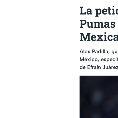
La peti
Pumas p
Mexic
Alex Padilla, g
México, especif
de Efraín Juárez