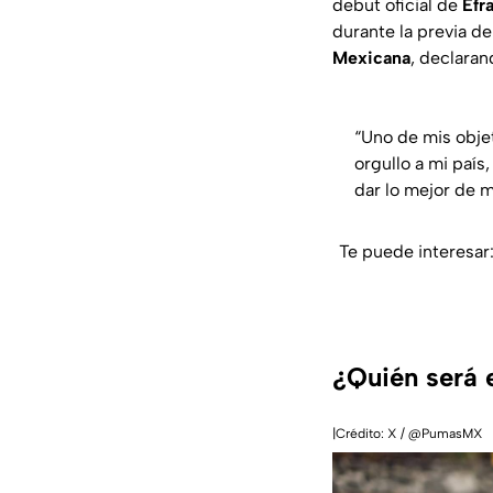
debut oficial de
Efr
durante la previa de
Mexicana
, declaran
“Uno de mis obje
orgullo a mi país
dar lo mejor de m
Te puede interesar
¿Quién será e
|Crédito: X / @PumasMX