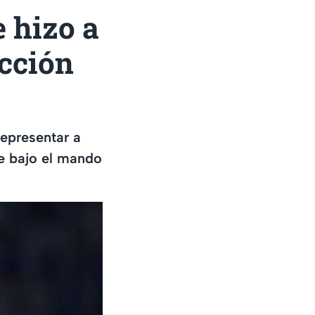
e hizo a
ección
representar a
se bajo el mando