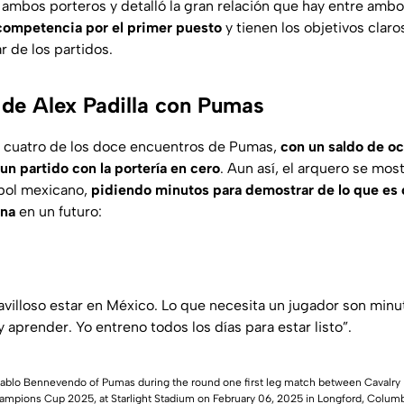
 ambos porteros y detalló la gran relación que hay entre amb
 competencia por el primer puesto
y tienen los objetivos clar
r de los partidos.
de Alex Padilla con Pumas
o cuatro de los doce encuentros de Pumas,
con un saldo de oc
 un partido con la portería en cero
. Aun así, el arquero se mos
tbol mexicano,
pidiendo minutos para demostrar de lo que es c
ana
en un futuro:
avilloso estar en México. Lo que necesita un jugador son minu
 aprender. Yo entreno todos los días para estar listo”.
a, Pablo Bennevendo of Pumas during the round one first leg match between Caval
pions Cup 2025, at Starlight Stadium on February 06, 2025 in Longford, Columbi