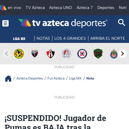
en vivo
TV Azteca
Azteca UNO
Azteca 7
Deportes
Notic
NOTAS
LOS 4 GRANDES
ARRIBA EL NORTE
PUBLICIDAD
Azteca Deportes
Fut Azteca
Liga MX
Nota
PUBLICIDAD
¡SUSPENDIDO! Jugador de
Pumas es BAJA tras la