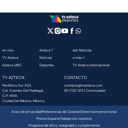
en vivo
Azteca 7
adn Noticias
TV Azteca
Noticias
a más +
Azteca UNO
Deportes
TV Azteca Internacional
TV AZTECA
CONTACTO
Periférico Sur 4121,
contacto@tvazteca.com
Col. Fuentes Del Pedregal,
55 1720 1313
| Conmutador
C.P. 14141,
Ciudad De México, México.
Aviso de privacidad
Preferencias de Cookies
Derechos
Inversionistas
Promo Espacio
Trabaja con nosotros
Programa de ética, integridad y cumplimiento