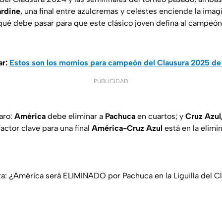
ardine
, una final entre azulcremas y celestes enciende la imag
¿qué debe pasar para que este clásico joven defina al campeón
ar:
Estos son los momios para campeón del Clausura 2025 d
PUBLICIDAD
aro:
América
debe eliminar a
Pachuca
en cuartos; y
Cruz Azul
factor clave para una final
América-Cruz Azul
está en la elimi
a: ¿América será ELIMINADO por Pachuca en la Liguilla del 