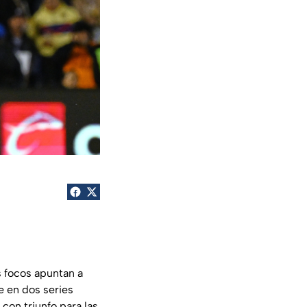
s focos apuntan a
e en dos series
 con triunfo para las