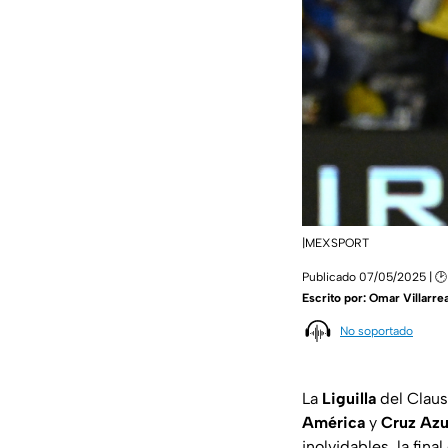
|MEXSPORT
Publicado 07/05/2025 | 🕑
Escrito por:
Omar Villarrea
No soportado
La
Liguilla
del Claus
América
y
Cruz Azu
inolvidables, la fin