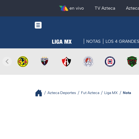
en vivo
TV Azteca
Aztec
NOTAS
LOS 4 GRANDE
Azteca Deportes
Fut Azteca
Liga MX
Nota