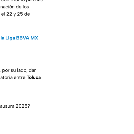
inación de los
 el 22 y 25 de
e la Liga BBVA MX
,
por su lado, dar
natoria entre
Toluca
Clausura 2025?