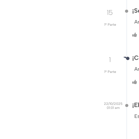
¡S
15
A
1º Parte
¡C
1
A
1º Parte
¡E
22/10/2025
01:01 am
Es