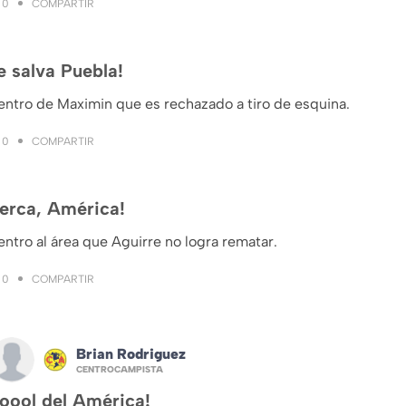
COMPARTIR
0
e salva Puebla!
entro de Maximin que es rechazado a tiro de esquina.
COMPARTIR
0
erca, América!
ntro al área que Aguirre no logra rematar.
COMPARTIR
0
Brian Rodriguez
CENTROCAMPISTA
oool del América!