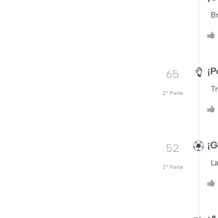
Br
¡P
65
Tr
2º Parte
¡G
52
La
2º Parte