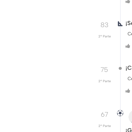
¡S
83
C
2º Parte
¡C
75
Ce
2º Parte
67
2º Parte
¡G