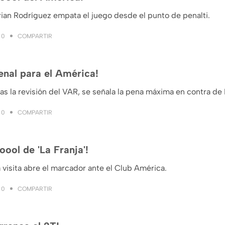
ian Rodríguez empata el juego desde el punto de penalti.
COMPARTIR
0
enal para el América!
as la revisión del VAR, se señala la pena máxima en contra de
COMPARTIR
0
oool de 'La Franja'!
 visita abre el marcador ante el Club América.
COMPARTIR
0