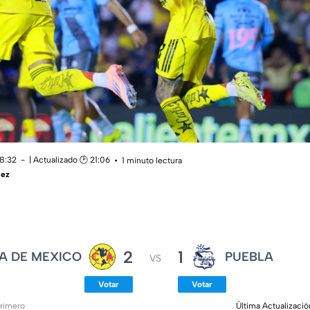
18:32
| Actualizado 🕑 21:06
1 minuto lectura
uez
2
1
A DE MEXICO
PUEBLA
VS
Votar
Votar
primero
Última Actualizació