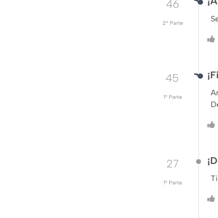
¡A
46
S
2º Parte
¡F
45
Am
1º Parte
D
¡D
27
Ti
1º Parte