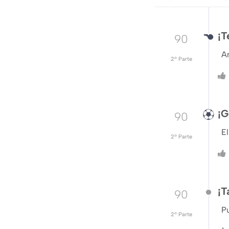
¡T
90
A
2º Parte
¡G
90
El
2º Parte
¡T
90
Pu
2º Parte