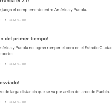
rranca el 2T!
e juega el complemento entre América y Puebla.
COMPARTIR
0
in del primer tiempo!
érica y Puebla no logran romper el cero en el Estadio Ciudad
eportes.
COMPARTIR
0
esviado!
ro de larga distancia que se va por arriba del arco de Puebla.
COMPARTIR
0