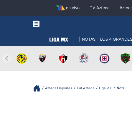
en vivo
TV Azteca
Aztec
NOTAS
LOS 4 GRANDE
Azteca Deportes
Fut Azteca
Liga MX
Nota