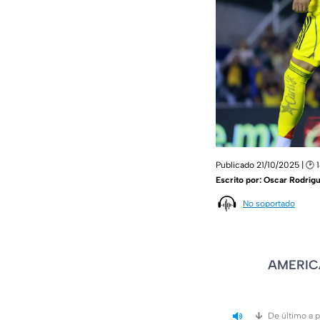
Publicado 21/10/2025 | 🕑 
Escrito por:
Oscar Rodríg
No soportado
AMERIC
De último a 