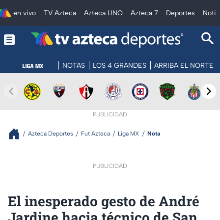
en vivo
TV Azteca
Azteca UNO
Azteca 7
Deportes
Notic
NOTAS
LOS 4 GRANDES
ARRIBA EL NORTE
PUBLICIDAD
Azteca Deportes
Fut Azteca
Liga MX
Nota
PUBLICIDAD
El inesperado gesto de André
Jardine hacia técnico de San