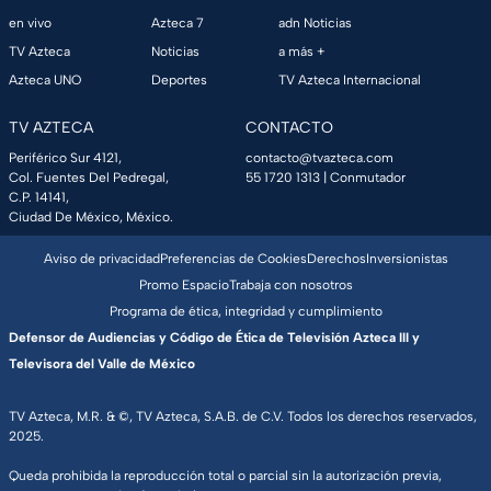
en vivo
Azteca 7
adn Noticias
TV Azteca
Noticias
a más +
Azteca UNO
Deportes
TV Azteca Internacional
TV AZTECA
CONTACTO
Periférico Sur 4121,
contacto@tvazteca.com
Col. Fuentes Del Pedregal,
55 1720 1313
| Conmutador
C.P. 14141,
Ciudad De México, México.
Aviso de privacidad
Preferencias de Cookies
Derechos
Inversionistas
Promo Espacio
Trabaja con nosotros
Programa de ética, integridad y cumplimiento
Defensor de Audiencias y Código de Ética de Televisión Azteca III y
Televisora del Valle de México
TV Azteca, M.R. & ©, TV Azteca, S.A.B. de C.V. Todos los derechos reservados,
2025.
Queda prohibida la reproducción total o parcial sin la autorización previa,