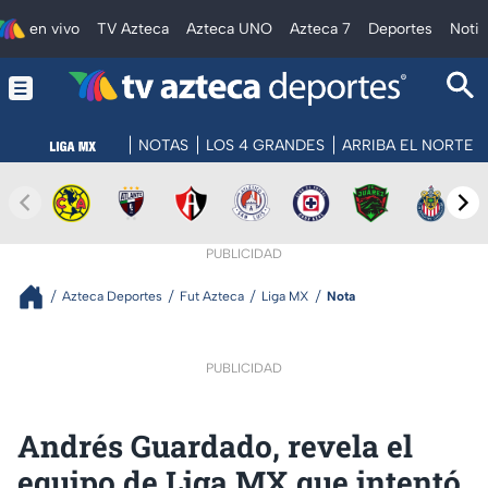
en vivo
TV Azteca
Azteca UNO
Azteca 7
Deportes
Notic
NOTAS
LOS 4 GRANDES
ARRIBA EL NORTE
PUBLICIDAD
Azteca Deportes
Fut Azteca
Liga MX
Nota
PUBLICIDAD
Andrés Guardado, revela el
equipo de Liga MX que intentó