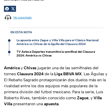
No soportado
EN ESTA NOTA
La apuesta entre Zague y Villa Villa para el Clásico Nacional:
América vs Chivas de la liguilla del Clausura 2024
TV Azteca Deportes transmitirá la semifinal del Clausura
2024: América vs Chivas
América
y
Chivas
jugarán una de las semifinales del
torneo
Clausura
2024
de la
Liga BBVA MX
. Las Águilas y
El Rebaño Sagrado protagonizarán dos duelos más en la
rivalidad entre los dos equipos más populares de la
primera división del futbol mexicano. Para la serie, Luis
Roberto Alves, también conocido como
Zague
, y
Villa
Villa
presentaron una
apuesta
.