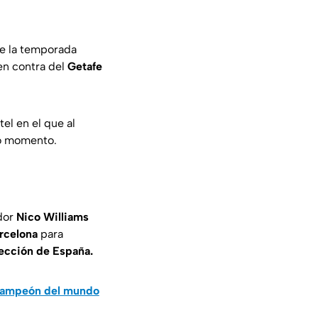
de la temporada
n contra del
Getafe
el en el que al
mo momento.
ador
Nico Williams
rcelona
para
ección de España.
a campeón del mundo