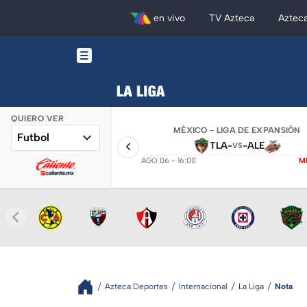
en vivo
TV Azteca
Aztec
QUIERO VER
MÉXICO - LIGA DE EXPANSIÓN
Futbol
TLA
-
-
ALE
VS
AGO 06 - 16:00
M
Azteca Deportes
Internacional
La Liga
Nota