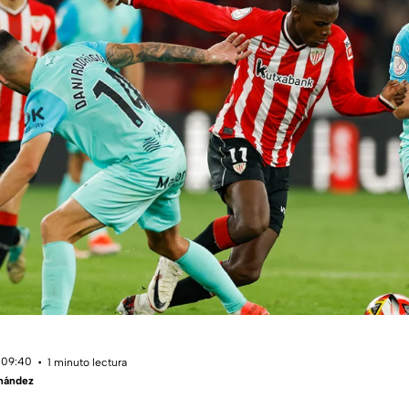
 09:40
1 minuto lectura
rnández