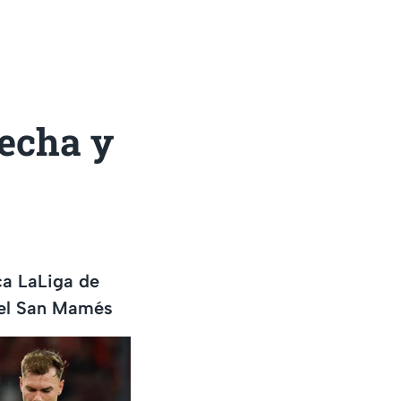
Fecha y
ca LaLiga de
n el San Mamés