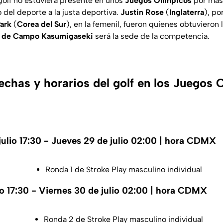
olf no estuviera presente en unos
Juegos Olímpicos
por más 
o del deporte a la justa deportiva.
Justin Rose
(
Inglaterra
), po
Park
(
Corea del Sur
), en la femenil, fueron quienes obtuvieron
 de Campo Kasumigaseki
será la sede de la competencia.
echas y horarios del golf en los Juegos 
julio 17:30 - Jueves 29 de julio 02:00 | hora CDMX
Ronda 1 de Stroke Play masculino individual
io 17:30 - Viernes 30 de julio 02:00 | hora CDMX
Ronda 2 de Stroke Play masculino individual