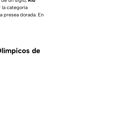
de un siglo,
Río
r la categoría
 la presea dorada. En
Olímpicos de