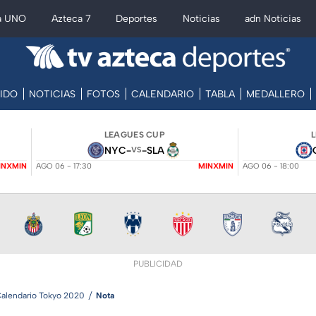
a UNO
Azteca 7
Deportes
Noticias
adn Noticias
IDO
NOTICIAS
FOTOS
CALENDARIO
TABLA
MEDALLERO
LEAGUES CUP
NYC
-
-
SLA
VS
INXMIN
AGO 06 - 17:30
MINXMIN
AGO 06 - 18:00
PUBLICIDAD
alendario Tokyo 2020
Nota