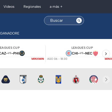
Regionales
Videos
a más +
GANADORES
RÉCORDS
MEXICANOS
TOKYO
COMPETENCI
LEAGUES CUP
LEAGUES CUP
CAZ
-
-
PHI
CHI
-
-
NEC
VS
VS
MINXMIN
AGO 06 - 18:30
MINX