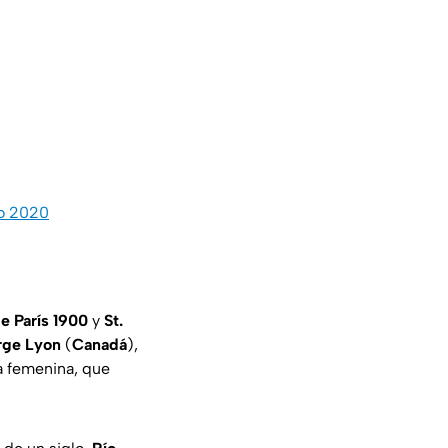
yo 2020
e París 1900
y
St.
rge Lyon
(
Canadá
),
a femenina, que