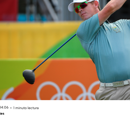
 14:06
1 minuto lectura
tes