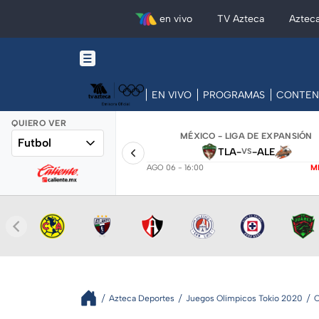
en vivo
TV Azteca
Aztec
EN VIVO
PROGRAMAS
CONTEN
QUIERO VER
MÉXICO - LIGA DE EXPANSIÓN
Futbol
TLA
-
-
ALE
VS
AGO 06 - 16:00
M
Azteca Deportes
Juegos Olímpicos Tokio 2020
C