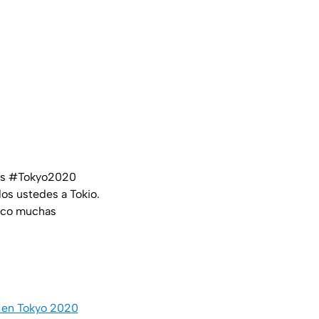
os
#Tokyo2020
os ustedes a Tokio.
xico muchas
a en Tokyo 2020