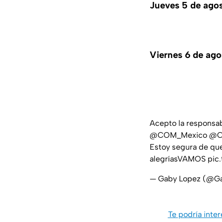
Jueves 5 de agos
Viernes 6 de ag
Acepto la responsab
@COM_Mexico
@C
Estoy segura de qu
alegríasVAMOS
pic
— Gaby Lopez (@
Te podría inte