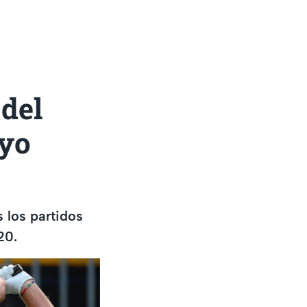
 del
kyo
s los partidos
20.