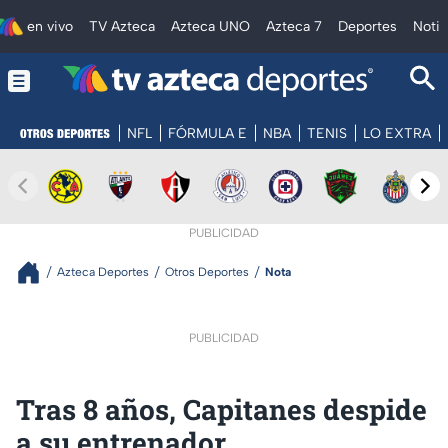
en vivo
TV Azteca
Azteca UNO
Azteca 7
Deportes
Notic
NFL
FÓRMULA E
NBA
TENIS
LO EXTRA
PUBLICIDAD
Azteca Deportes
Otros Deportes
Nota
PUBLICIDAD
Tras 8 años, Capitanes despide
a su entrenador