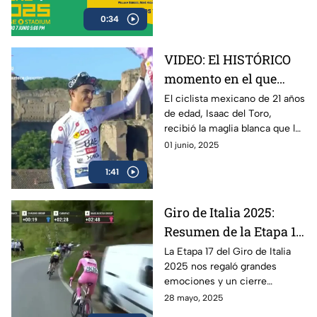
Deportes el encuentro entre
0:34
Ronaldinho y Roberto Carlos
VIDEO: El HISTÓRICO
momento en el que
Isaac del Toro recibe la
El ciclista mexicano de 21 años
de edad, Isaac del Toro,
Maglia Blanca en el
recibió la maglia blanca que lo
Giro de Italia 2025
acredita como el mejor menor
01 junio, 2025
de 25 años en el Giro de Italia
1:41
2025
Giro de Italia 2025:
Resumen de la Etapa 17
y el triunfo de Isaac del
La Etapa 17 del Giro de Italia
2025 nos regaló grandes
Toro
emociones y un cierre
espectacular, en donde el líder
28 mayo, 2025
mexicano, Isaac del Toro, se