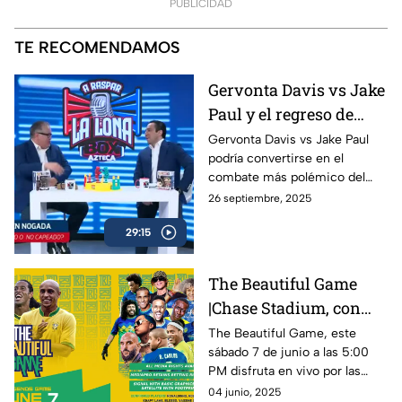
PUBLICIDAD
TE RECOMENDAMOS
Gervonta Davis vs Jake
Paul y el regreso de
Ryan García | A Raspar
Gervonta Davis vs Jake Paul
podría convertirse en el
La Lona
combate más polémico del
año, mientras Ryan García
26 septiembre, 2025
anuncia su regreso al ring con
29:15
sed de revancha.
The Beautiful Game
|Chase Stadium, con
Ronaldinho y Roberto
The Beautiful Game, este
sábado 7 de junio a las 5:00
Carlos | 7 de junio a las
PM disfruta en vivo por las
5:00 PM
plataformas de Azteca
04 junio, 2025