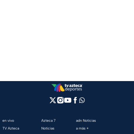
en vivo
Azteca 7
adn Noticias
TV Azteca
Noticias
a más +