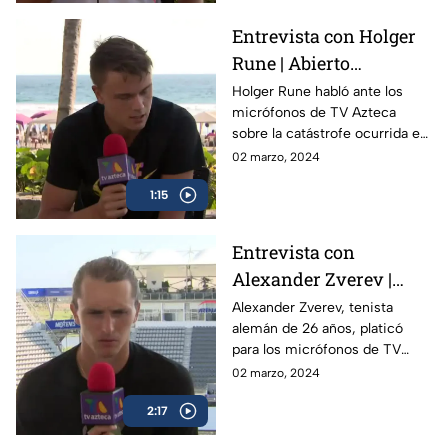
Entrevista con Holger
Rune | Abierto
Mexicano de Tenis
Holger Rune habló ante los
micrófonos de TV Azteca
sobre la catástrofe ocurrida en
Acapulco y como el Abierto
02 marzo, 2024
Mexicano de Open da
1:15
esperanza a la gente
Entrevista con
Alexander Zverev |
Abierto Mexicano de
Alexander Zverev, tenista
alemán de 26 años, platicó
Tenis
para los micrófonos de TV
Azteca Deportes durante su
02 marzo, 2024
participación en el Abierto
2:17
Mexicano de Tenis