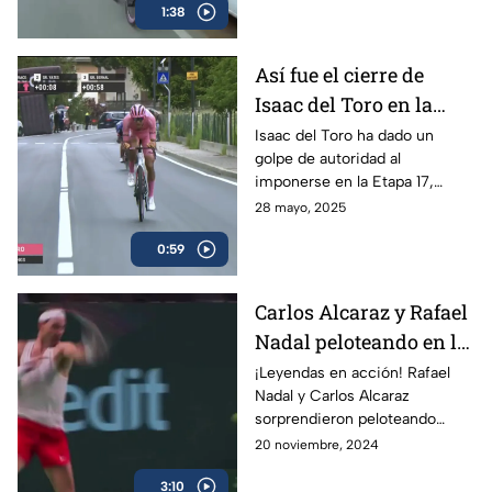
1:38
llevó el triunfo
Así fue el cierre de
Isaac del Toro en la
Etapa 17 del Giro de
Isaac del Toro ha dado un
golpe de autoridad al
Italia
imponerse en la Etapa 17,
consolidándose como líder de
28 mayo, 2025
la competencia y reforzando
0:59
su dominio con la maglia rosa.
Carlos Alcaraz y Rafael
Nadal peloteando en la
Copa Davis
¡Leyendas en acción! Rafael
Nadal y Carlos Alcaraz
sorprendieron peloteando
juntos en la Copa Davis
20 noviembre, 2024
3:10