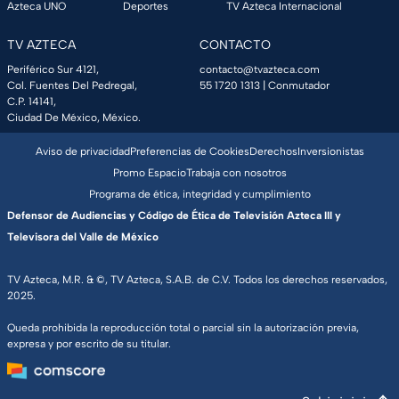
Azteca UNO
Deportes
TV Azteca Internacional
TV AZTECA
CONTACTO
Periférico Sur 4121,
contacto@tvazteca.com
Col. Fuentes Del Pedregal,
55 1720 1313
| Conmutador
C.P. 14141,
Ciudad De México, México.
Aviso de privacidad
Preferencias de Cookies
Derechos
Inversionistas
Promo Espacio
Trabaja con nosotros
Programa de ética, integridad y cumplimiento
Defensor de Audiencias y Código de Ética de Televisión Azteca III y
Televisora del Valle de México
TV Azteca, M.R. & ©, TV Azteca, S.A.B. de C.V. Todos los derechos reservados,
2025.
Queda prohibida la reproducción total o parcial sin la autorización previa,
expresa y por escrito de su titular.