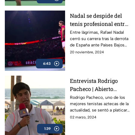
Nadal se despide del
tenis profesional entre
lágrimas
Entre lágrimas, Rafael Nadal
cerró su carrera tras la derrota
de España ante Países Bajos
en la Copa Davis, dejando un
20 noviembre, 2024
legado de 22 Grand Slams en
6:43
más de dos décadas.
Entrevista Rodrigo
Pacheco | Abierto
Mexicano de Tenis
Rodrigo Pacheco, uno de los
mejores tenistas aztecas de la
actualidad, se sentó a platicar
con TV Azteca previo al
02 marzo, 2024
Abierto Mexicano de Tenis en
1:39
Acapulco