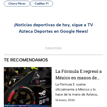
Checo Pérez
Cadillac F1
¡Noticias deportivas de hoy, sigue a TV
Azteca Deportes en Google News!
PUBLICIDAD
TE RECOMENDAMOS
La Fórmula E regresó a
México en manos de
Azteca Deportes |
La Fórmula E vuelve
oficialmente a México y lo
Fórmula E
hace de la mano de Azteca
Deportes, devolviendo al país
16 enero, 2026
uno de los eventos más