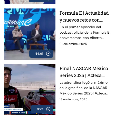
propia evolución dentro del
campeonato.
Formula E | Actualidad
y nuevos retos con
Alberto Longo
En el primer episodio del
podcast oficial de la Fórmula E,
conversamos con Alberto
Longo, cofundador y Chief
01 diciembre, 2025
Championship Officer de la
54:01
categoría, sobre la evolución
del campeonato, los desafíos
de la temporada 12 y lo que
Final NASCAR México
viene para el futuro del
Series 2025 | Azteca
automovilismo eléctrico.
Deportes en la pista con
La adrenalina llegó al máximo
en la gran final de la NASCAR
los campeones
México Series 2025! Azteca
Deportes estuvo presente en
13 noviembre, 2025
la pista para traerte todos los
3:22
detalles, entrevistas exclusivas
y momentos inolvidables en