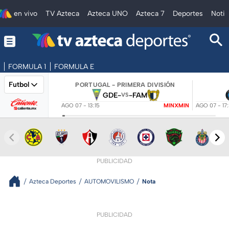
en vivo
TV Azteca
Azteca UNO
Azteca 7
Deportes
Notic
FORMULA 1
FORMULA E
Futbol
PORTUGAL - PRIMERA DIVISIÓN
GDE
-
-
FAM
VS
AGO 07 - 13:15
MINXMIN
AGO 07 - 17
PUBLICIDAD
Azteca Deportes
AUTOMOVILISMO
Nota
PUBLICIDAD