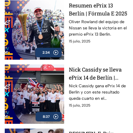
representar a México en la
Resumen ePrix 13
máxima categoría del
Berlín | Fórmula E 2025
automovilismo
estadounidense.
Oliver Rowland del equipo de
Nissan se lleva la victoria en el
premio ePrix 13 Berlín.
15 julio, 2025
2:34
Nick Cassidy se lleva
ePrix 14 de Berlín |
Oliver Rowland se
Nick Cassidy gana ePrix 14 de
Berlín y con este resultado
corona
queda cuarto en el
campeonato de conductores;
15 julio, 2025
Oliver Rowland se corona
8:37
campeón de la Fórmula E en
Berlín. Oliver Rowland del
equipo de Nissan se lleva la