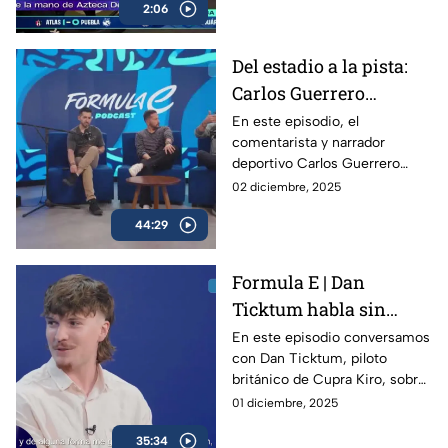
2:06
espectaculares del
automovilismo mundial.
Del estadio a la pista:
Carlos Guerrero
'Warrior' y la nueva era
En este episodio, el
comentarista y narrador
de Fórmula E | Podcast
deportivo Carlos Guerrero
de Fórmula E
‘Warrior’ cambia el estadio por
02 diciembre, 2025
el circuito para vivir de cerca
44:29
la energía de la Fórmula E.
Formula E | Dan
Ticktum habla sin
filtros sobre la Formula
En este episodio conversamos
con Dan Ticktum, piloto
E y su futuro
británico de Cupra Kiro, sobre
su visión de la Fórmula E, los
01 diciembre, 2025
retos que enfrenta la categoría
35:34
rumbo a la temporada 12 y su