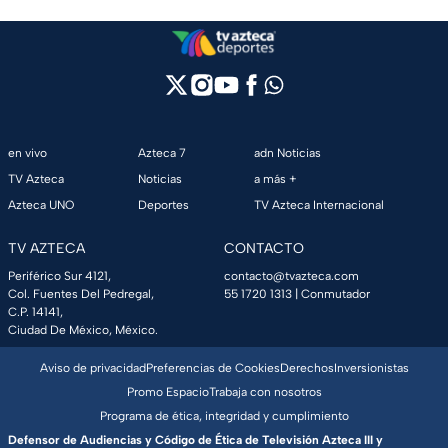
en vivo
Azteca 7
adn Noticias
TV Azteca
Noticias
a más +
Azteca UNO
Deportes
TV Azteca Internacional
TV AZTECA
CONTACTO
Periférico Sur 4121,
contacto@tvazteca.com
Col. Fuentes Del Pedregal,
55 1720 1313
| Conmutador
C.P. 14141,
Ciudad De México, México.
Aviso de privacidad
Preferencias de Cookies
Derechos
Inversionistas
Promo Espacio
Trabaja con nosotros
Programa de ética, integridad y cumplimiento
Defensor de Audiencias y Código de Ética de Televisión Azteca III y