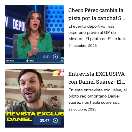
esta FInal histórica del
Checo Pérez cambia la
automovilismo nacional.
pista por la cancha! Se
celebró la 10ª edición
El evento deportivo más
esperado previo al GP de
de “De la Pista a la
México . El piloto de F1 se lució
Cancha”
con Hack trick.
24 octubre, 2025
2:31
Entrevista EXCLUSIVA
con Daniel Suárez | El
Piloto Mexicano que
En esta entrevista exclusiva, el
piloto regiomontano Daniel
firma con Spire
Suárez nos habla sobre su
Motorsports
trayectoria en la NASCAR Cup
22 octubre, 2025
Series, su preparación para la
25:47
temporada 2026 con Spire
Motorsports, y lo que significa