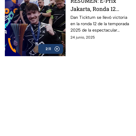
RESUMEN: E-Prix
victoria en el premio de Berlín.
Jakarta, Ronda 12
Fórmula E 2025
Dan Ticktum se llevó victoria
en la ronda 12 de la temporada
2025 de la espectacular
Fórmula E: revive los mejores
24 junio, 2025
momentos de la carrera en
2:11
Jakarta