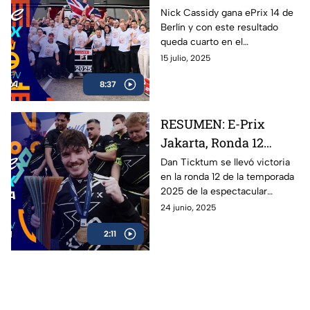
Oliver Rowland se
Nick Cassidy gana ePrix 14 de
Berlín y con este resultado
corona
queda cuarto en el
campeonato de conductores;
15 julio, 2025
Oliver Rowland se corona
8:37
campeón de la Fórmula E en
Berlín. Oliver Rowland del
equipo de Nissan se lleva la
RESUMEN: E-Prix
victoria en el premio de Berlín.
Jakarta, Ronda 12
Fórmula E 2025
Dan Ticktum se llevó victoria
en la ronda 12 de la temporada
2025 de la espectacular
Fórmula E: revive los mejores
24 junio, 2025
momentos de la carrera en
2:11
Jakarta