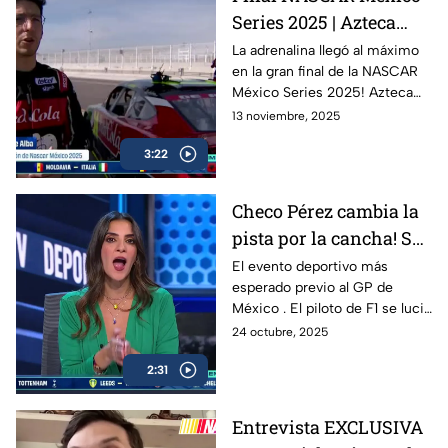
viene para el futuro del
Series 2025 | Azteca
automovilismo eléctrico.
Deportes en la pista con
La adrenalina llegó al máximo
en la gran final de la NASCAR
los campeones
México Series 2025! Azteca
Deportes estuvo presente en
13 noviembre, 2025
la pista para traerte todos los
3:22
detalles, entrevistas exclusivas
y momentos inolvidables en
esta FInal histórica del
Checo Pérez cambia la
automovilismo nacional.
pista por la cancha! Se
celebró la 10ª edición
El evento deportivo más
esperado previo al GP de
de “De la Pista a la
México . El piloto de F1 se lució
Cancha”
con Hack trick.
24 octubre, 2025
2:31
Entrevista EXCLUSIVA