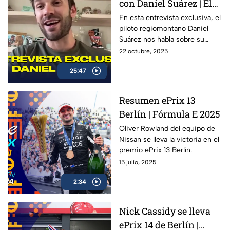
con Daniel Suárez | El
Piloto Mexicano que
En esta entrevista exclusiva, el
piloto regiomontano Daniel
firma con Spire
Suárez nos habla sobre su
Motorsports
trayectoria en la NASCAR Cup
22 octubre, 2025
Series, su preparación para la
25:47
temporada 2026 con Spire
Motorsports, y lo que significa
representar a México en la
Resumen ePrix 13
máxima categoría del
Berlín | Fórmula E 2025
automovilismo
estadounidense.
Oliver Rowland del equipo de
Nissan se lleva la victoria en el
premio ePrix 13 Berlín.
15 julio, 2025
2:34
Nick Cassidy se lleva
ePrix 14 de Berlín |