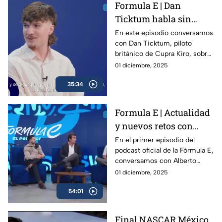
Formula E | Dan
Ticktum habla sin
filtros sobre la Formula
En este episodio conversamos
con Dan Ticktum, piloto
E y su futuro
británico de Cupra Kiro, sobre
su visión de la Fórmula E, los
01 diciembre, 2025
retos que enfrenta la categoría
35:34
rumbo a la temporada 12 y su
propia evolución dentro del
campeonato.
Formula E | Actualidad
y nuevos retos con
Alberto Longo
En el primer episodio del
podcast oficial de la Fórmula E,
conversamos con Alberto
Longo, cofundador y Chief
01 diciembre, 2025
Championship Officer de la
54:01
categoría, sobre la evolución
del campeonato, los desafíos
de la temporada 12 y lo que
Final NASCAR México