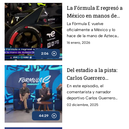
La Fórmula E regresó a
México en manos de
Azteca Deportes |
La Fórmula E vuelve
oficialmente a México y lo
Fórmula E
hace de la mano de Azteca
Deportes, devolviendo al país
16 enero, 2026
uno de los eventos más
2:06
espectaculares del
automovilismo mundial.
Del estadio a la pista:
Carlos Guerrero
'Warrior' y la nueva era
En este episodio, el
comentarista y narrador
de Fórmula E | Podcast
deportivo Carlos Guerrero
de Fórmula E
‘Warrior’ cambia el estadio por
02 diciembre, 2025
el circuito para vivir de cerca
44:29
la energía de la Fórmula E.