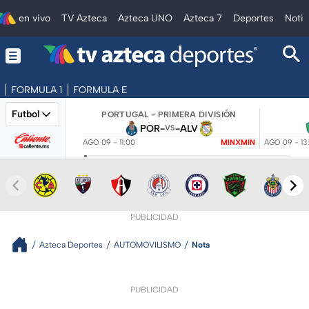
en vivo
TV Azteca
Azteca UNO
Azteca 7
Deportes
Notic
FORMULA 1
FORMULA E
Futbol
PORTUGAL - PRIMERA DIVISIÓN
POR
-
-
ALV
VS
AGO 09 - 11:00
MINXMIN
AGO 09 - 13
PUBLICIDAD
Azteca Deportes
AUTOMOVILISMO
Nota
PUBLICIDAD