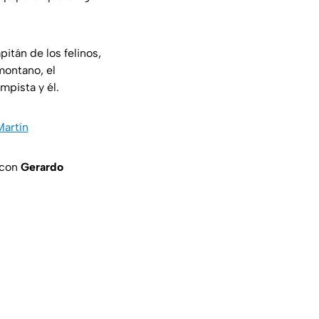
apitán de los felinos,
montano, el
mpista y él.
Martín
 con
Gerardo