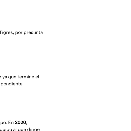
 Tigres, por presunta
 ya que termine el
espondiente
ipo. En
2020
,
equipo al que dirige