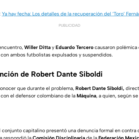
:
Ya hay fecha: Los detalles de la recuperación del ‘Toro’ Fer
PUBLICIDAD
 encuentro,
Willer
Ditta
y
Eduardo
Tercero
causaron polémica 
 con ambos futbolistas expulsados y suspendidos.
anción de Robert Dante Siboldi
conocer que durante el problema,
Robert Dante Siboldi,
direct
ó con el defensor colombiano de la
Máquina
, a quien, según se
l conjunto capitalino presentó una denuncia formal en contra 
ya respondió la
Comisión Disciplinaria
de la
Federación Mexic