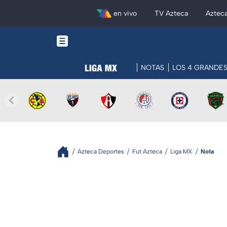
en vivo
TV Azteca
Aztec
NOTAS
LOS 4 GRANDE
Azteca Deportes
Fut Azteca
Liga MX
Nota