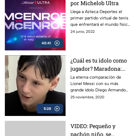
por Michelob Ultra
Llega a Azteca Deportes el
primer partido virtual de tenis
que enfrentará el mundo físico
contra la realidad virtual. Apoya
24 junio, 2022
a tu McEnroe favorito ¡Únete
40:41
ahora! Solo vale la pena si lo
disfrutas
¿Cuál es tu ídolo como
jugador? Maradona:
Lionel Messi
La eterna comparación de
Lionel Messi con su más
grande ídolo Diego Armando
Maradona.
25 noviembre, 2020
5:28
VIDEO: Pequeño y
pachón niño, se