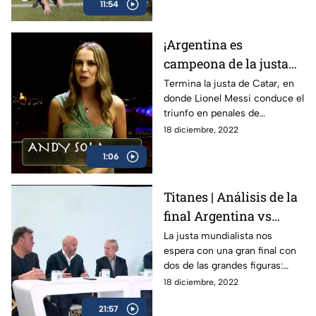
11:54
Qatar 2022
¡Argentina es
campeona de la justa
de Catar! | El Var Doha
Termina la justa de Catar, en
donde Lionel Messi conduce el
triunfo en penales de
Argentina sobre Francia, en
18 diciembre, 2022
una final épica que será
1:06
recordada para siempre
Titanes | Análisis de la
final Argentina vs
Francia
La justa mundialista nos
espera con una gran final con
dos de las grandes figuras:
Messi vs Mbappé, Argentina vs
18 diciembre, 2022
Francia y esta es la previa de
21:57
Titanes