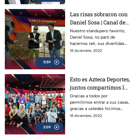
Las risas sobraron con
Daniel Sosa | Canal del
Mundial
Nuestro standupero favorito,
Daniel Sosa, no paró de
hacernos reír, sus divertidas
dinámicas, juegos y cápsulas,
18 diciembre, 2022
ahora, Dani, ya eres parte de
5:59
esta familia
Esto es Azteca Deportes,
juntos compartimos la
emoción
Gracias a todos por
permitirnos entrar a sus casas,
gracias a ustedes hicimos
historia una vez más, juntos
18 diciembre, 2022
Compartimos la Emoción del
3:09
Mundial de Qatar 2022