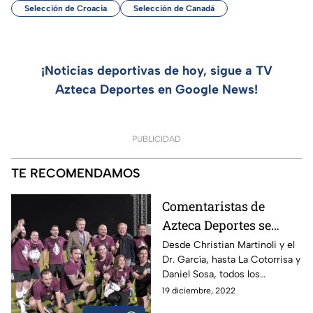
Selección de Croacia
Selección de Canadá
¡Noticias deportivas de hoy, sigue a TV
Azteca Deportes en Google News!
PUBLICIDAD
TE RECOMENDAMOS
Comentaristas de
Azteca Deportes se
enfrentan en Qatar |
Desde Christian Martinoli y el
Dr. García, hasta La Cotorrisa y
Cascarita Azteca
Daniel Sosa, todos los
comentaristas de Azteca
19 diciembre, 2022
Deportes se enfrentan en