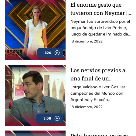
El enorme gesto que
tuvieron con Neymar |
InesPerado
Neymar fue sorprendido por el
pequeño hijo de Ivan Perisic,
luego de quedar eliminado de
Qatar 2022, donde el brasileño
18 diciembre, 2022
respondió de esta manera
1:26
Los nervios previos a
una final de un
Mundial |
Jorge Valdano e Iker Casillas,
campeones del Mundo con
Protagonistas Extra
Argentina y España,
respectivamente, nos cuentan
18 diciembre, 2022
como manejaron los nervios
3:08
previos a jugar la Final
Poly, hermana, ya eres