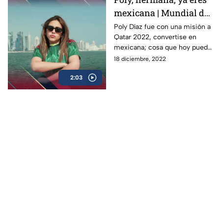
mexicana | Mundial de
la Comedia
Poly Díaz fue con una misión a
Qatar 2022, convertise en
mexicana; cosa que hoy puede
presumir, ella es la
18 diciembre, 2022
comediante venezolana más
2:03
mexicana del mundo