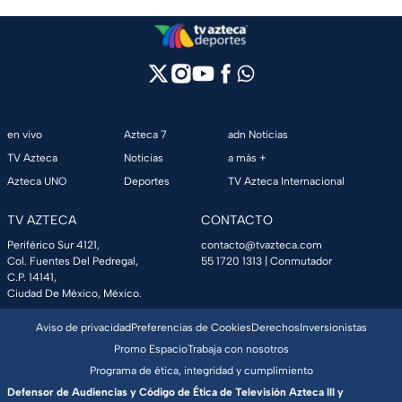
en vivo
Azteca 7
adn Noticias
TV Azteca
Noticias
a más +
Azteca UNO
Deportes
TV Azteca Internacional
TV AZTECA
CONTACTO
Periférico Sur 4121,
contacto@tvazteca.com
Col. Fuentes Del Pedregal,
55 1720 1313
| Conmutador
C.P. 14141,
Ciudad De México, México.
Aviso de privacidad
Preferencias de Cookies
Derechos
Inversionistas
Promo Espacio
Trabaja con nosotros
Programa de ética, integridad y cumplimiento
Defensor de Audiencias y Código de Ética de Televisión Azteca III y