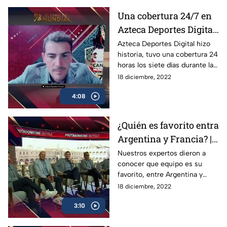
Una cobertura 24/7 en
Azteca Deportes Digital
| Los Protagonistas
Azteca Deportes Digital hizo
historia, tuvo una cobertura 24
horas los siete días durante la
Copa del Mundo, para llevarte
18 diciembre, 2022
a ti, lo mejor de Qatar 2022
4:08
¿Quién es favorito entra
Argentina y Francia? |
Protagonistas Extra
Nuestros expertos dieron a
conocer que equipo es su
favorito, entre Argentina y
Francia, para la Gran Final del
18 diciembre, 2022
Mundial de Qatar 2022, en
3:10
Prota Extra