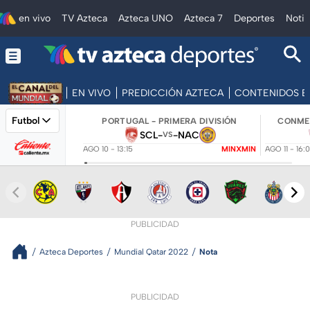
en vivo
TV Azteca
Azteca UNO
Azteca 7
Deportes
Notic
EN VIVO
PREDICCIÓN AZTECA
CONTENIDOS E
Futbol
PORTUGAL - PRIMERA DIVISIÓN
CONMEB
SCL
-
-
NAC
VS
AGO 10 - 13:15
MINXMIN
AGO 11 - 16:
PUBLICIDAD
Azteca Deportes
Mundial Qatar 2022
Nota
PUBLICIDAD