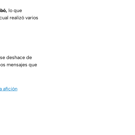
abó,
lo que
ual realizó varios
b se deshace de
 los mensajes que
 afición