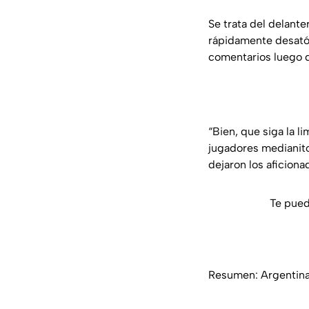
Se trata del delant
rápidamente desató u
comentarios luego de
“Bien, que siga la l
jugadores medianito
dejaron los aficiona
Te pued
Resumen: Argentina