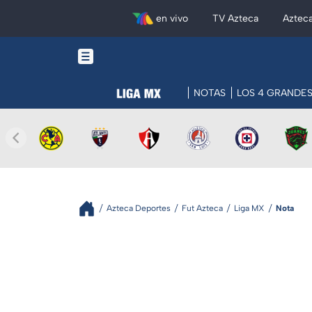
en vivo
TV Azteca
Aztec
NOTAS
LOS 4 GRANDE
Azteca Deportes
Fut Azteca
Liga MX
Nota