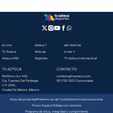
en vivo
Azteca 7
adn Noticias
TV Azteca
Noticias
a más +
Azteca UNO
Deportes
TV Azteca Internacional
TV AZTECA
CONTACTO
Periférico Sur 4121,
contacto@tvazteca.com
Col. Fuentes Del Pedregal,
55 1720 1313
| Conmutador
C.P. 14141,
Ciudad De México, México.
Aviso de privacidad
Preferencias de Cookies
Derechos
Inversionistas
Promo Espacio
Trabaja con nosotros
Programa de ética, integridad y cumplimiento