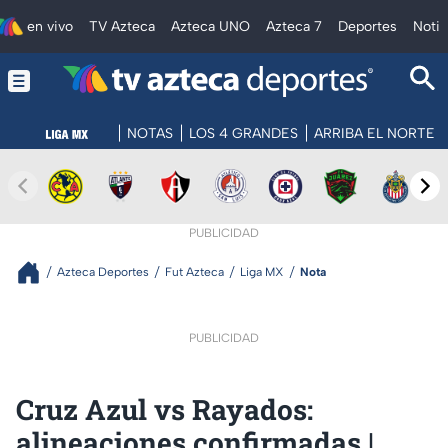
en vivo
TV Azteca
Azteca UNO
Azteca 7
Deportes
Notic
NOTAS
LOS 4 GRANDES
ARRIBA EL NORTE
PUBLICIDAD
Azteca Deportes
Fut Azteca
Liga MX
Nota
PUBLICIDAD
Cruz Azul vs Rayados:
alineaciones confirmadas |