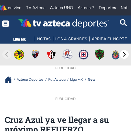
en vivo
TV Azteca
Azteca UNO
Azteca 7
Deportes
Notic
NOTAS
LOS 4 GRANDES
ARRIBA EL NORTE
PUBLICIDAD
Azteca Deportes
Fut Azteca
Liga MX
Nota
PUBLICIDAD
Cruz Azul ya ve llegar a su
próximo REFUERZO