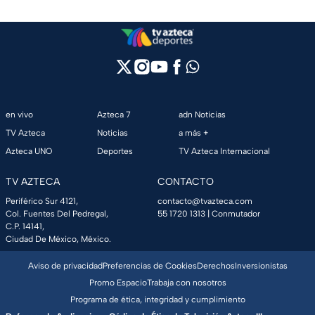
en vivo
Azteca 7
adn Noticias
TV Azteca
Noticias
a más +
Azteca UNO
Deportes
TV Azteca Internacional
TV AZTECA
CONTACTO
Periférico Sur 4121,
contacto@tvazteca.com
Col. Fuentes Del Pedregal,
55 1720 1313
| Conmutador
C.P. 14141,
Ciudad De México, México.
Aviso de privacidad
Preferencias de Cookies
Derechos
Inversionistas
Promo Espacio
Trabaja con nosotros
Programa de ética, integridad y cumplimiento