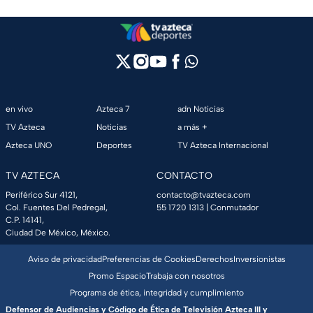
en vivo
Azteca 7
adn Noticias
TV Azteca
Noticias
a más +
Azteca UNO
Deportes
TV Azteca Internacional
TV AZTECA
CONTACTO
Periférico Sur 4121,
contacto@tvazteca.com
Col. Fuentes Del Pedregal,
55 1720 1313
| Conmutador
C.P. 14141,
Ciudad De México, México.
Aviso de privacidad
Preferencias de Cookies
Derechos
Inversionistas
Promo Espacio
Trabaja con nosotros
Programa de ética, integridad y cumplimiento
Defensor de Audiencias y Código de Ética de Televisión Azteca III y