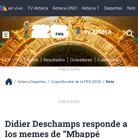
en vivo
TV Azteca
Azteca UNO
Azteca 7
Deportes
Notic
EN VIVO
Notas
Resultados
Goleadores
Calendario
PUBLICIDAD
Azteca Deportes
Copa Mundial de la FIFA 2026
Nota
PUBLICIDAD
Didier Deschamps responde a
los memes de “Mbappé