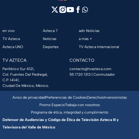
en vivo
Azteca 7
adn Noticias
TV Azteca
Noticias
a más +
Azteca UNO
Deportes
TV Azteca Internacional
TV AZTECA
CONTACTO
Periférico Sur 4121,
contacto@tvazteca.com
Col. Fuentes Del Pedregal,
55 1720 1313
| Conmutador
C.P. 14141,
Ciudad De México, México.
Aviso de privacidad
Preferencias de Cookies
Derechos
Inversionistas
Promo Espacio
Trabaja con nosotros
Programa de ética, integridad y cumplimiento
Defensor de Audiencias y Código de Ética de Televisión Azteca III y
Televisora del Valle de México