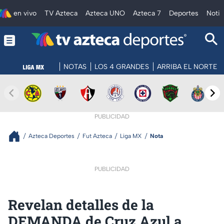
en vivo
TV Azteca
Azteca UNO
Azteca 7
Deportes
Notic
NOTAS
LOS 4 GRANDES
ARRIBA EL NORTE
PUBLICIDAD
Azteca Deportes
Fut Azteca
Liga MX
Nota
PUBLICIDAD
Revelan detalles de la
DEMANDA de Cruz Azul a