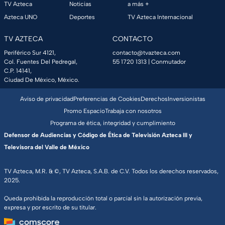
TV Azteca
Noticias
a más +
Azteca UNO
Deportes
TV Azteca Internacional
TV AZTECA
CONTACTO
Periférico Sur 4121,
contacto@tvazteca.com
Col. Fuentes Del Pedregal,
55 1720 1313
| Conmutador
C.P. 14141,
Ciudad De México, México.
Aviso de privacidad
Preferencias de Cookies
Derechos
Inversionistas
Promo Espacio
Trabaja con nosotros
Programa de ética, integridad y cumplimiento
Defensor de Audiencias y Código de Ética de Televisión Azteca III y
Televisora del Valle de México
TV Azteca, M.R. & ©, TV Azteca, S.A.B. de C.V. Todos los derechos reservados,
2025.
Queda prohibida la reproducción total o parcial sin la autorización previa,
expresa y por escrito de su titular.