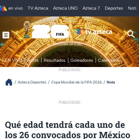
en vivo
TV Azteca
Azteca UNO
Azteca 7
Deportes
Notic
EN VIVO
Notas
Resultados
Goleadores
Calendario
PUBLICIDAD
Azteca Deportes
Copa Mundial de la FIFA 2026
Nota
PUBLICIDAD
Qué edad tendrá cada uno de
los 26 convocados por México